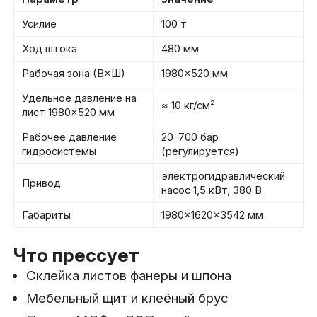
Усилие
100 т
Ход штока
480 мм
Рабочая зона (В×Ш)
1980×520 мм
Удельное давление на
≈ 10 кг/см²
лист 1980×520 мм
Рабочее давление
20–700 бар
гидросистемы
(регулируется)
электрогидравлический
Привод
насос 1,5 кВт, 380 В
Габариты
1980×1620×3542 мм
Что прессует
Склейка листов фанеры и шпона
Мебельный щит и клеёный брус