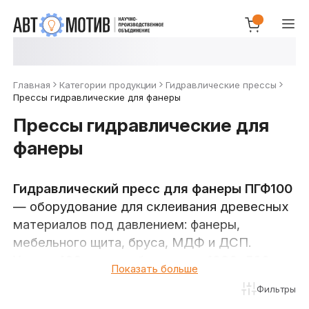
Главная
Категории продукции
Гидравлические прессы
Прессы гидравлические для фанеры
Прессы гидравлические для
фанеры
Гидравлический пресс для фанеры ПГФ100
— оборудование для склеивания древесных
материалов под давлением: фанеры,
мебельного щита, бруса, МДФ и ДСП.
Усилие
100 тонн
, рабочая зона
1980×520 мм
Показать больше
— под стандартный лист фанеры, ход штока
Фильтры
480 мм. Применяется на