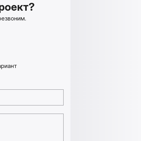
роект?
резвоним.
т
ариант