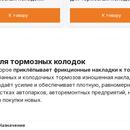
х авто
грузовых авто
К товару
К товару
для тормозных колодок
торое
приклёпывает фрикционные накладки к т
банных и колодочных тормозов изношенная наклад
даёт усилие и обеспечивает плотную, равномерн
тках автопарков, авторемонтных предприятий, н
 покупки новых.
Назначение