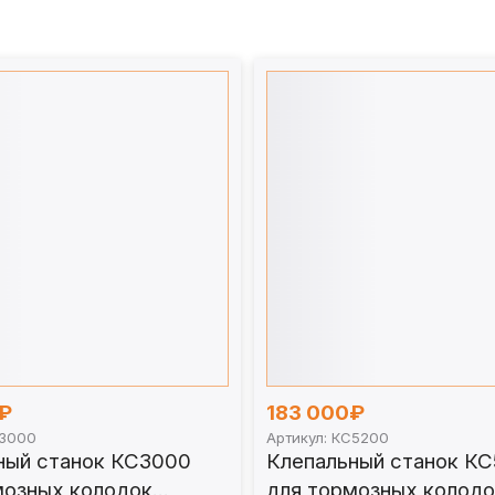
олодок — гид по выбору под списком товаров.
₽
183 000₽
С3000
Артикул: КС5200
ный станок КС3000
Клепальный станок К
мозных колодок
для тормозных колодо