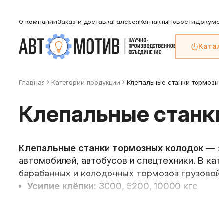
О компании
Заказ и доставка
Галерея
Контакты
Новости
Докуме
Ката
Главная
Категории продукции
Клепальные станки тормозн
Клепальные станк
Клепальные станки тормозных колодок
— э
автомобилей, автобусов и спецтехники. В 
барабанных и колодочных тормозов грузовой
Усилие клёпки:
3000, 5200, 10000 кгс
Применение:
приклёпывание фрикционных 
Производство:
Россия, г. Псков, собстве