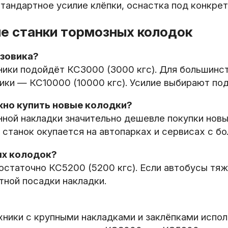
тандартное усилие клёпки, оснастка под конкре
е станки тормозных колодок
узовика?
ники подойдёт КС3000 (3000 кгс). Для большинс
ники — КС10000 (10000 кгс). Усилие выбирают под
жно купить новые колодки?
ной накладки значительно дешевле покупки новых
й станок окупается на автопарках и сервисах с 
ых колодок?
статочно КС5200 (5200 кгс). Если автобусы тя
тной посадки накладки.
ники с крупными накладками и заклёпками испол