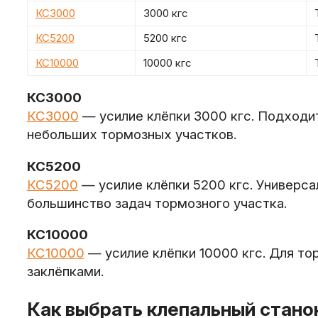
КС3000
3000 кгс
КС5200
5200 кгс
КС10000
10000 кгс
КС3000
КС3000
— усилие клёпки 3000 кгс. Подходит
небольших тормозных участков.
КС5200
КС5200
— усилие клёпки 5200 кгс. Универс
большинство задач тормозного участка.
КС10000
КС10000
— усилие клёпки 10000 кгс. Для то
заклёпками.
Как выбрать клепальный стано