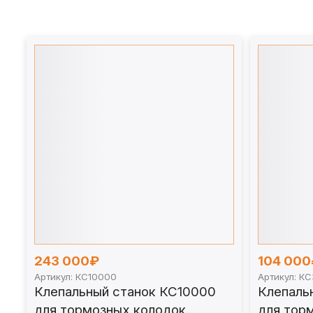
Выберите модель по усилию клёпки и типу к
243 000₽
104 000
Артикул: КС10000
Артикул: К
Клепальный станок КС10000
Клепаль
для тормозных колодок
для тор