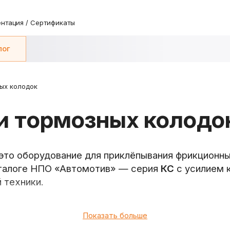
нтация / Сертификаты
лог
ых колодок
и тормозных колодо
то оборудование для приклёпывания фрикционны
каталоге НПО «Автомотив» — серия
КС
с усилием 
 техники.
накладок тормозных колодок
Показать больше
нный завод НПО «Автомотив»