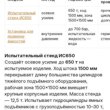
про
650 т, ход
проч
Испытательный
осевое
1500 мм, зона
цикл
стенд ИС650
усилие
1500×1500 мм
долг
до 700 бар,
Установка для
внутреннее
испытательная
герм
проверки
давление
жидкость —
стен
ёмкостей
вода
Испытательный стенд ИС650
Создаёт осевое усилие до
650 т
на
испытуемое изделие. Ход штока
1500 мм
перекрывает длину большинства цилиндров
тяжёлого подъёмного оборудования,
рабочая зона 1500×1500 мм вмещает
крупные корпусные изделия. Масса стенда
— 12,5 т. Испытывает гидроцилиндры ямных
подъёмников с грузоподъёмностью 10–30 т,