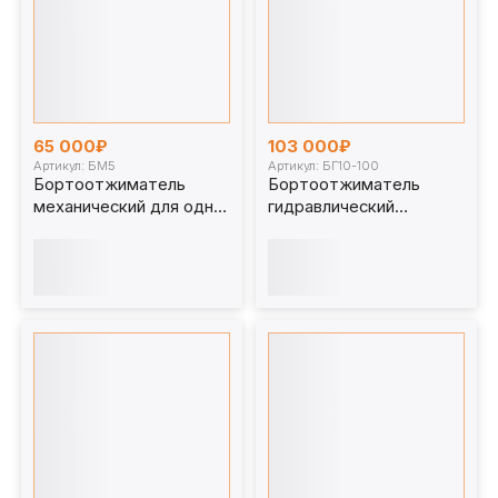
65 000₽
103 000₽
Артикул: БМ5
Артикул: БГ10-100
Бортоотжиматель
Бортоотжиматель
механический для одно
гидравлический
и трехэлементных
пятиэлементных
дисков БМ5
дисков, 10т. БГ10-100
(аналог Salvadori 255S)