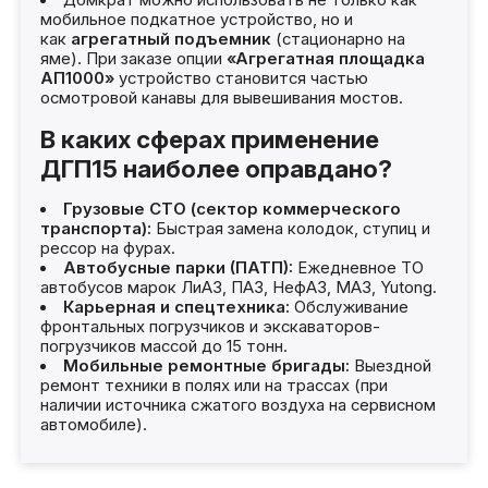
Домкрат можно использовать не только как
мобильное подкатное устройство, но и
как
агрегатный подъемник
(стационарно на
яме). При заказе опции
«Агрегатная площадка
АП1000»
устройство становится частью
осмотровой канавы для вывешивания мостов.
В каких сферах применение
ДГП15 наиболее оправдано?
Грузовые СТО (сектор коммерческого
транспорта):
Быстрая замена колодок, ступиц и
рессор на фурах.
Автобусные парки (ПАТП):
Ежедневное ТО
автобусов марок ЛиАЗ, ПАЗ, НефАЗ, МАЗ, Yutong.
Карьерная и спецтехника:
Обслуживание
фронтальных погрузчиков и экскаваторов-
погрузчиков массой до 15 тонн.
Мобильные ремонтные бригады:
Выездной
ремонт техники в полях или на трассах (при
наличии источника сжатого воздуха на сервисном
автомобиле).