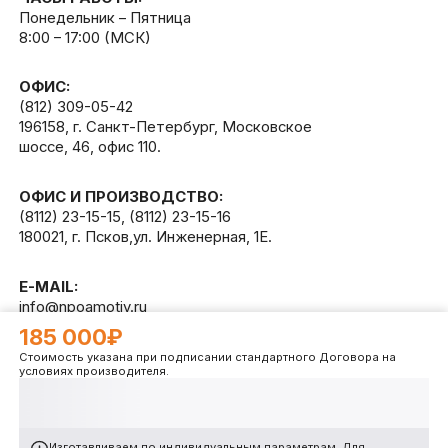
Понедельник – Пятница
8:00 – 17:00 (МСК)
ОФИС:
(812) 309-05-42
196158, г. Санкт-Петербург, Московское
шоссе, 46, офис 110.
ОФИС И ПРОИЗВОДСТВО:
(8112) 23-15-15
,
(8112) 23-15-16
180021, г. Псков,ул. Инженерная, 1Е.
E-MAIL:
info@npoamotiv.ru
185 000₽
Стоимость указана при подписании стандартного Договора на
Разработано в
WEB
CETERA
условиях производителя.
Изготавливаем по индивидуальным параметрам. Для