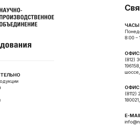
Свя
ЧАСЫ
Понеде
8:00 –
ОФИС
(812) 
196158
шоссе,
ТЕЛЬНО
родукции
ы
ОФИС
(8112) 
и
180021,
E-MAI
info@n