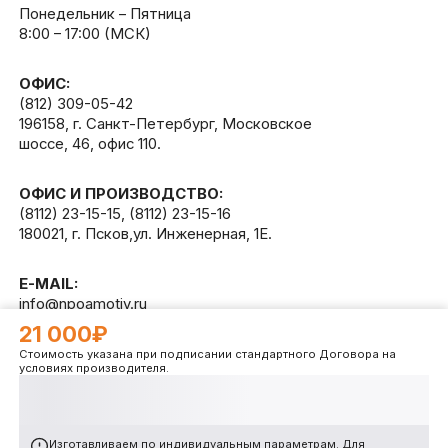
Понедельник – Пятница
8:00 – 17:00 (МСК)
ОФИС:
(812) 309-05-42
196158, г. Санкт-Петербург, Московское
шоссе, 46, офис 110.
ОФИС И ПРОИЗВОДСТВО:
(8112) 23-15-15
,
(8112) 23-15-16
180021, г. Псков,ул. Инженерная, 1Е.
E-MAIL:
info@npoamotiv.ru
21 000₽
Стоимость указана при подписании стандартного Договора на
Разработано в
WEB
CETERA
условиях производителя.
Изготавливаем по индивидуальным параметрам. Для