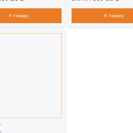
К товару
К товару
₽
Н