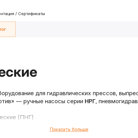
нтация / Сертификаты
лог
еские
орудование для гидравлических прессов, выпре
отив» — ручные насосы серии
НРГ
, пневмогидра
еские (ПНГ)
Показать больше