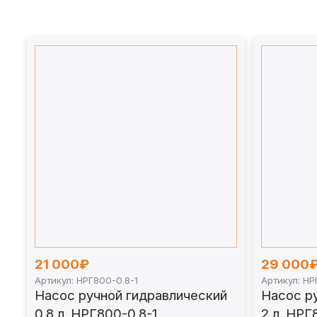
Производство:
Россия, г. Псков, собстве
Выберите насос под тип привода и рабочее 
21 000₽
29 000
Артикул: НРГ800-0.8-1
Артикул: НР
Насос ручной гидравлический
Насос р
0.8 л. НРГ800-0.8-1
2 л. НРГ