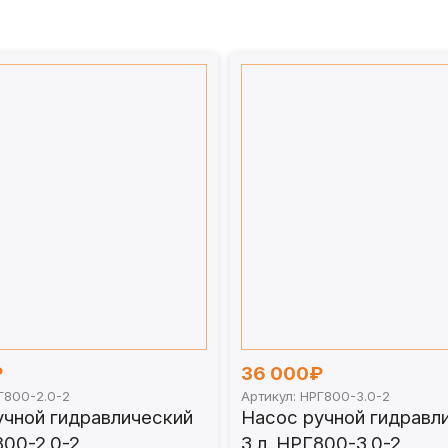
нный завод НПО «Автомотив»
давление — гид по выбору под списком товаров.
₽
36 000₽
Г800-2.0-2
Артикул: НРГ800-3.0-2
учной гидравлический
Насос ручной гидравл
800-2.0-2
3 л. НРГ800-3.0-2