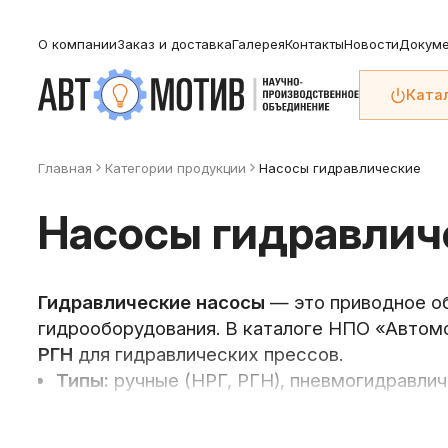
О компании
Заказ и доставка
Галерея
Контакты
Новости
Докуме
Ката
Главная
Категории продукции
Насосы гидравлические
Насосы гидравлич
Гидравлические насосы
— это приводное об
гидрооборудования. В каталоге НПО «Автом
РГН
для гидравлических прессов.
Типы:
ручные (НРГ, РГН), пневмогидравлич
Рабочее давление:
до 1000 бар
Объём бака:
0,8, 2, 3 л