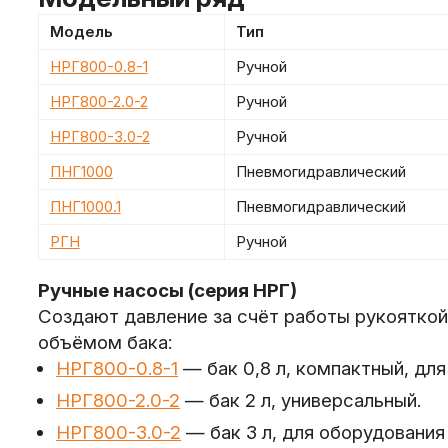
Модель
Тип
НРГ800-0.8-1
Ручной
НРГ800-2.0-2
Ручной
НРГ800-3.0-2
Ручной
ПНГ1000
Пневмогидравлический
ПНГ1000.1
Пневмогидравлический
РГН
Ручной
Ручные насосы (серия НРГ)
Создают давление за счёт работы рукояткой
объёмом бака:
НРГ800-0.8-1
— бак 0,8 л, компактный, для
НРГ800-2.0-2
— бак 2 л, универсальный.
НРГ800-3.0-2
— бак 3 л, для оборудовани