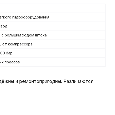
ёгкого гидрооборудования
ивод
я с большим ходом штока
р, от компрессора
00 бар
их прессов
адёжны и ремонтопригодны. Различаются