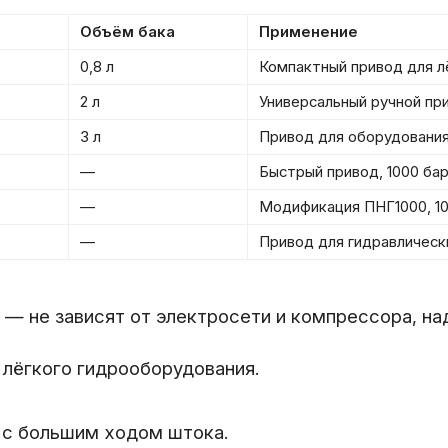
Объём бака
Применение
0,8 л
Компактный привод для л
2 л
Универсальный ручной пр
3 л
Привод для оборудовани
—
Быстрый привод, 1000 ба
—
Модификация ПНГ1000, 10
—
Привод для гидравлическ
 — не зависят от электросети и компрессора, н
 лёгкого гидрооборудования.
я с большим ходом штока.