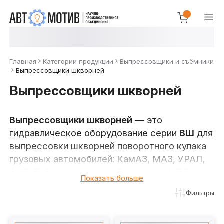
Главная
Категории продукции
Выпрессовщики и съёмники
Выпрессовщики шкворней
Выпрессовщики шкворней
Выпрессовщики шкворней
— это
гидравлическое оборудование серии
ВШ
для
выпрессовки шкворней поворотного кулака
грузовых автомобилей: КамАЗ, МАЗ, УРАЛ,
ЗИЛ, ГАЗ, спецтехники. В каталоге НПО
Показать больше
«Автомотив» — полный модельный ряд с
Фильтры
усилием
от 30 до 100 т
и ходом штока
150–
600 мм
, в исполнениях с тележкой («М») и