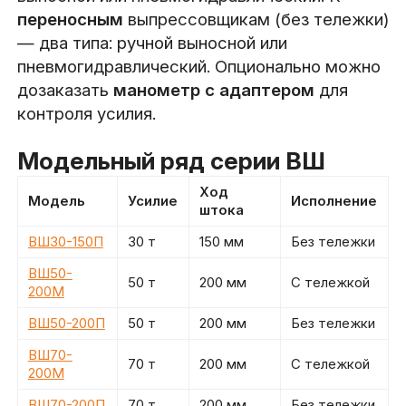
переносным
выпрессовщикам (без тележки)
— два типа: ручной выносной или
пневмогидравлический. Опционально можно
дозаказать
манометр с адаптером
для
контроля усилия.
Модельный ряд серии ВШ
Ход
Модель
Усилие
Исполнение
штока
ВШ30-150П
30 т
150 мм
Без тележки
ВШ50-
50 т
200 мм
С тележкой
200М
ВШ50-200П
50 т
200 мм
Без тележки
ВШ70-
70 т
200 мм
С тележкой
200М
ВШ70-200П
70 т
200 мм
Без тележки