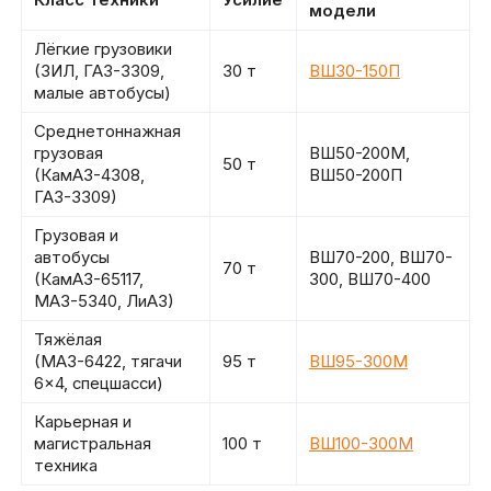
модели
Лёгкие грузовики
(ЗИЛ, ГАЗ-3309,
30 т
ВШ30-150П
малые автобусы)
Среднетоннажная
грузовая
ВШ50-200М,
50 т
(КамАЗ-4308,
ВШ50-200П
ГАЗ-3309)
Грузовая и
автобусы
ВШ70-200, ВШ70-
70 т
(КамАЗ-65117,
300, ВШ70-400
МАЗ-5340, ЛиАЗ)
Тяжёлая
(МАЗ-6422, тягачи
95 т
ВШ95-300М
6×4, спецшасси)
Карьерная и
магистральная
100 т
ВШ100-300М
техника