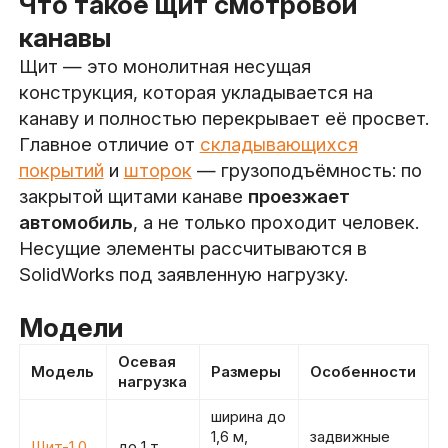
Что такое щит смотровой
канавы
Щит — это монолитная несущая
конструкция, которая укладывается на
канаву и полностью перекрывает её просвет.
Главное отличие от
складывающихся
покрытий
и
шторок
— грузоподъёмность: по
закрытой щитами канаве
проезжает
автомобиль
, а не только проходит человек.
Несущие элементы рассчитываются в
SolidWorks под заявленную нагрузку.
Модели
Осевая
Модель
Размеры
Особенности
нагрузка
ширина до
1,6 м,
задвижные
Щит-1.0
до 1 т