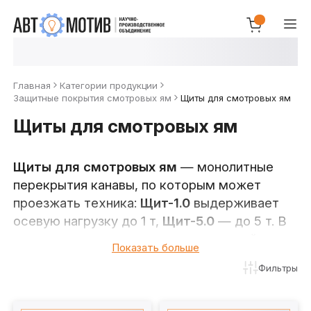
Главная
Категории продукции
Защитные покрытия смотровых ям
Щиты для смотровых ям
Щиты для смотровых ям
Щиты для смотровых ям
— монолитные
перекрытия канавы, по которым может
проезжать техника:
Щит-1.0
выдерживает
осевую нагрузку до 1 т,
Щит-5.0
— до 5 т. В
отличие от складывающихся покрытий и
Показать больше
шторок, щит укладывается и снимается
Фильтры
погрузчиком или кран-балкой — решение для
канав, которые перекрываются редко, но