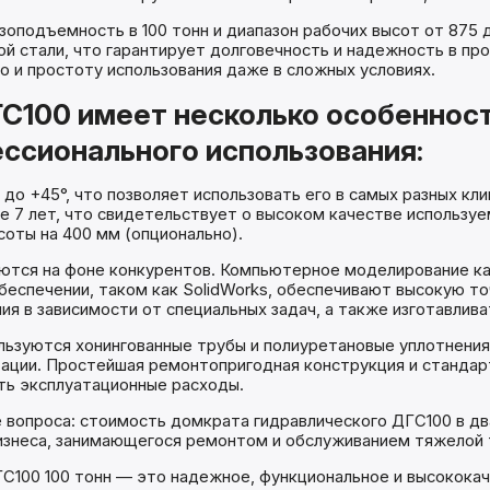
подъемность в 100 тонн и диапазон рабочих высот от 875 д
й стали, что гарантирует долговечность и надежность в пр
 и простоту использования даже в сложных условиях.
С100 имеет несколько особенност
ссионального использования:
до +45°, что позволяет использовать его в самых разных кл
е 7 лет, что свидетельствует о высоком качестве использу
оты на 400 мм (опционально).
тся на фоне конкурентов. Компьютерное моделирование ка
еспечении, таком как SolidWorks, обеспечивают высокую то
ия в зависимости от специальных задач, а также изготавлив
льзуются хонингованные трубы и полиуретановые уплотнени
тации. Простейшая ремонтопригодная конструкция и стандарт
ть эксплуатационные расходы.
 вопроса: стоимость домкрата гидравлического ДГС100 в дв
изнеса, занимающегося ремонтом и обслуживанием тяжелой 
ГС100 100 тонн — это надежное, функциональное и высокока