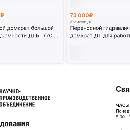
0₽
73 000₽
БГ
Артикул: ДГ
ой домкрат большой
Переносной гидравлич
дъемности ДГБГ (70,
домкрат ДГ для работ
, 200 и 250 тонн)
вагонами от 8 т
Свя
ЧАСЫ
Понеде
8:00 –