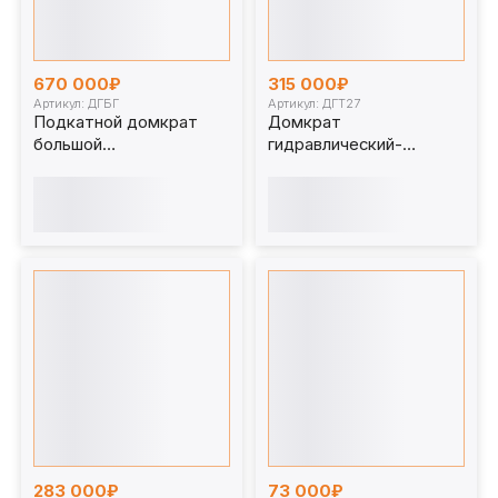
670 000₽
315 000₽
Артикул: ДГБГ
Артикул: ДГТ27
Подкатной домкрат
Домкрат
большой
гидравлический-
грузоподъемности
телескопический 27/80
ДГБГ (70, 100, 150, 200 и
т. ДГТ27
250 тонн)
283 000₽
73 000₽