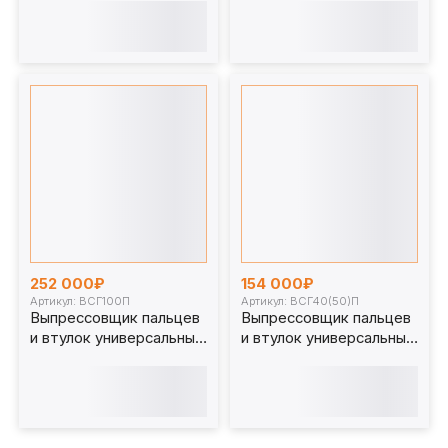
универсальных
универсальных
252 000₽
154 000₽
Артикул: ВСГ100П
Артикул: ВСГ40(50)П
Выпрессовщик пальцев
Выпрессовщик пальцев
и втулок универсальный
и втулок универсальный
100 т. ВСГ100П для
ВСГ40(50)П для
спецтехники
спецтехники