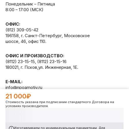
Понедельник – Пятница
8:00 – 17:00 (МСК)
ОФИС:
(812) 309-05-42
196158, г. Санкт-Петербург, Московское
шоссе, 46, офис 110.
ОФИС И ПРОИЗВОДСТВО:
(8112) 23-15-15
,
(8112) 23-15-16
180021, г. Псков,ул. Инженерная, 1Е.
E-MAIL:
info@npoamotiv.ru
21 000₽
Стоимость указана при подписании стандартного Договора на
Разработано в
WEB
CETERA
условиях производителя.
Изготавливаем по индивидуальным параметрам. Для