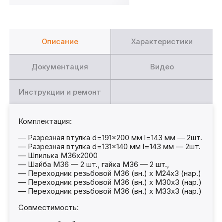
Описание
Характеристики
Документация
Видео
Инструкции и ремонт
Комплектация:
— Разрезная втулка d=191×200 мм l=143 мм — 2шт.
— Разрезная втулка d=131×140 мм l=143 мм — 2шт.
— Шпилька М36х2000
— Шайба М36 — 2 шт., гайка М36 — 2 шт.,
— Переходник резьбовой М36 (вн.) х М24х3 (нар.)
— Переходник резьбовой М36 (вн.) х М30х3 (нар.)
— Переходник резьбовой М36 (вн.) х М33х3 (нар.)
Совместимость: