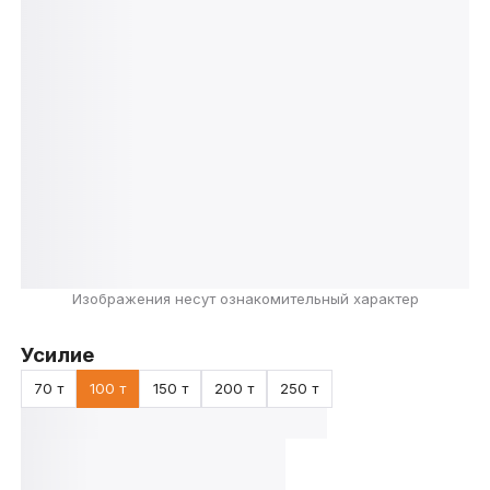
Изображения несут ознакомительный характер
Усилие
70 т
100 т
150 т
200 т
250 т