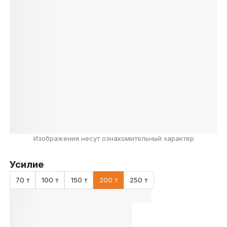
Изображения несут ознакомительный характер
Усилие
70 т
100 т
150 т
200 т
250 т