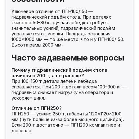
Ключевое отличие от ПГН100/150 —
гидравлический подъём стола. При деталях
тяжелее 50–80 кг ручная лебёдка требует
значительных усилий; гидравлический подъём
управляется от кнопки. Площадь основания
1000×1000 мм — то же место, что и у ПГН100/150.
Высота рамы 2000 мм.
Часто задаваемые вопросы
Почему гидравлический подъём стола
начиная с 200 т, а не раньше?
При 100–150 т детали легче и лебёдка
справляется. При 200 т детали весом 100–300 кг —
гидравлика снижает нагрузку на оператора и
ускоряет цикл.
Отличие от ПГН250?
ПГН250 — усилие 250 т, габариты 1120×1120×2100
мм (чуть больше из-за более мощного цилиндра).
Если 200 т достаточно — ПГН200 компактнее и
дешевле.