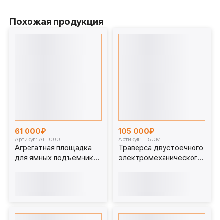
Похожая продукция
61 000₽
105 000₽
Артикул: АП1000
Артикул: Т15ЭМ
Агрегатная площадка
Траверса двустоечного
для ямных подъемников
электромеханического
1 т. АП1000
ямного подъёмника 15т.
с опорами Т15ЭМ