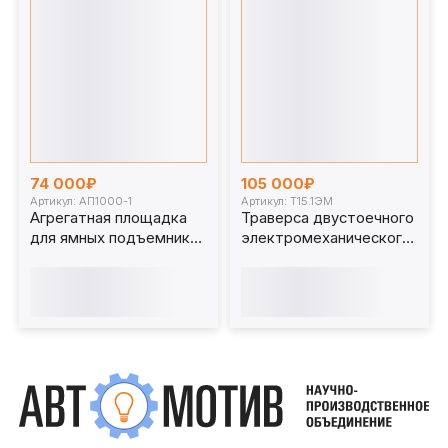
74 000₽
105 000₽
Артикул: АП1000-1
Артикул: Т15.1ЭМ
Агрегатная площадка
Траверса двустоечного
для ямных подъемников
электромеханического
1 т. АП1000-1
ямного подъёмника 15т.
Т15.1ЭМ