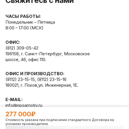
Свяжитесь с нами
ЧАСЫ РАБОТЫ:
Понедельник – Пятница
8:00 – 17:00 (МСК)
ОФИС:
(812) 309-05-42
196158, г. Санкт-Петербург, Московское
шоссе, 46, офис 110.
ОФИС И ПРОИЗВОДСТВО:
(8112) 23-15-15
,
(8112) 23-15-16
180021, г. Псков,ул. Инженерная, 1Е.
E-MAIL:
info@npoamotiv.ru
277 000₽
Стоимость указана при подписании стандартного Договора на
Разработано в
WEB
CETERA
условиях производителя.