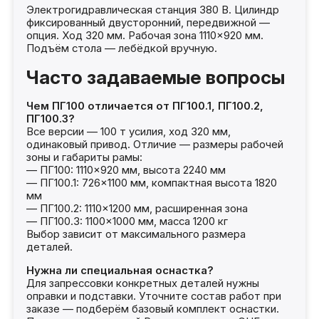
Электрогидравлическая станция 380 В. Цилиндр
фиксированный двусторонний, передвижной —
опция. Ход 320 мм. Рабочая зона 1110×920 мм.
Подъём стола — лебёдкой вручную.
Часто задаваемые вопросы
Чем ПГ100 отличается от ПГ100.1, ПГ100.2,
ПГ100.3?
Все версии — 100 т усилия, ход 320 мм,
одинаковый привод. Отличие — размеры рабочей
зоны и габариты рамы:
— ПГ100: 1110×920 мм, высота 2240 мм
— ПГ100.1: 726×1100 мм, компактная высота 1820
мм
— ПГ100.2: 1110×1200 мм, расширенная зона
— ПГ100.3: 1100×1000 мм, масса 1200 кг
Выбор зависит от максимального размера
деталей.
Нужна ли специальная оснастка?
Для запрессовки конкретных деталей нужны
оправки и подставки. Уточните состав работ при
заказе — подберём базовый комплект оснастки.