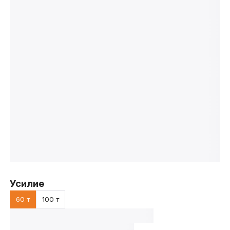
Усилие
60 т
100 т