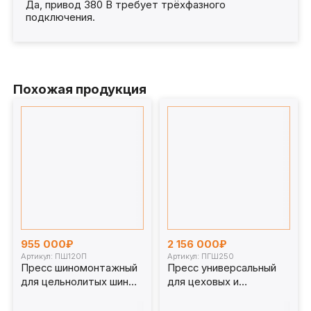
Да, привод 380 В требует трёхфазного
подключения.
Похожая продукция
955 000₽
2 156 000₽
Артикул: ПШ120П
Артикул: ПГШ250
Пресс шиномонтажный
Пресс универсальный
для цельнолитых шин
для цеховых и
погрузчика 120 т
шиномонтажных работ
(портальный) ПШ120П
250 т. ПГШ250