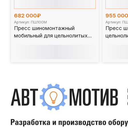
682 000₽
955 00
Артикул: ПШ100М
Артикул: П
Пресс шиномонтажный
Пресс ш
мобильный для цельнолитых
цельнол
шин погрузчика 100 т. ПШ100М
120 т (