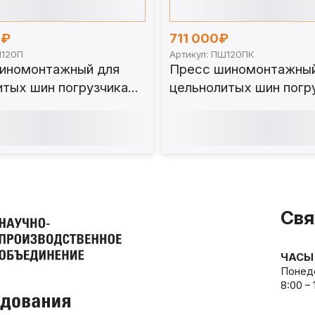
0₽
711 000₽
Ш120П
Артикул: ПШ120ПК
иномонтажный для
Пресс шиномонтажный
итых шин погрузчика
цельнолитых шин погр
портальный) ПШ120П
120 т (портальный, ко
ПШ120ПК
Свя
ЧАСЫ
Понеде
8:00 –