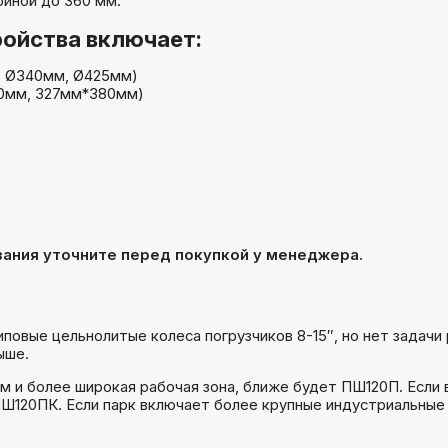
риной до 360 мм.
ойства включает:
, Ø340мм, Ø425мм)
00мм, 327мм*380мм)
ания уточните перед покупкой у менеджера.
овые цельнолитые колеса погрузчиков 8-15″, но нет задачи р
ыше.
м и более широкая рабочая зона, ближе будет ПШ120П. Если 
ПШ120ПК. Если парк включает более крупные индустриальные