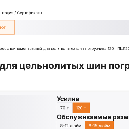
нтация / Сертификаты
лог
ресс шиномонтажный для цельнолитых шин погрузчика 120т. ПШ12
ля цельнолитых шин погр
Усилие
70 т
120 т
Обслуживаемые разм
8-12 дюйм
8-15 дюйм