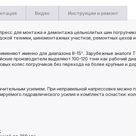
нтация
Видео
Инструкции и ремонт
ресс для монтажа и демонтажа цельнолитых шин погрузчиков
адской техники, шиномонтажных участков, ремонтных цехов 
рименяют именно для диапазона 8-15″. Зарубежные аналоги 
опейские производители выделяют 100-120 тонн как рабочий д
вых колес погрузчиков без перехода на более крупные и дор
ачительным усилием. При неправильной напрессовке можно п
лируемого гидравлического усилия и комплекта оснастки: ко
;