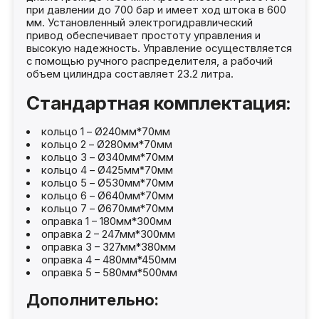
при давлении до 700 бар и имеет ход штока в 600
мм. Установленный электрогидравлический
привод обеспечивает простоту управления и
высокую надежность. Управление осуществляется
с помощью ручного распределителя, а рабочий
объем цилиндра составляет 23.2 литра.
Стандартная комплектация:
кольцо 1 – Ø240мм*70мм
кольцо 2 – Ø280мм*70мм
кольцо 3 – Ø340мм*70мм
кольцо 4 – Ø425мм*70мм
кольцо 5 – Ø530мм*70мм
кольцо 6 – Ø640мм*70мм
кольцо 7 – Ø670мм*70мм
оправка 1 – 180мм*300мм
оправка 2 – 247мм*300мм
оправка 3 – 327мм*380мм
оправка 4 – 480мм*450мм
оправка 5 – 580мм*500мм
Дополнительно: