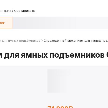
нтация / Сертификаты
лог
е для ямных подъёмников
Страховочный механизм для ямных по
м для ямных подъемников