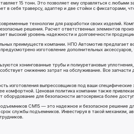
тавляет 15 тонн. Это позволяет ему справляться с любыми 
т в себя траверсу, адаптер и две стойки с фиксаторами, чт
современные технологии для разработки своих изделий. Ко
безопасные решения. Расчет ответственных элементов прои
вает высокий уровень надежности и долговечности продукции
ельных преимуществ компании. НПО Автомотив предлагает в
е предусмотрено изготовление дополнительных аксессуаров
ьзуются хонингованные трубы и полиуретановые уплотнения,
собствует снижению затрат на обслуживание. Все запчасти д
сть изготовления выпрессовщиков под ваши специфические 
лее комфортной. Ценовая политика компании также привлекае
т оборудование для безопасности автосервиса более досту
подъемников СМ15 — это надежное и безопасное решение дл
 срок службы подъемников. Инвестируя в такой механизм, а
трудников.