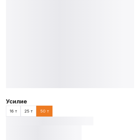
Усилие
16 т
25 т
50 т