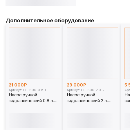
Дополнительное оборудование
21 000₽
29 000₽
5 
Артикул: НРГ800-0.8-1
Артикул: НРГ800-2.0-2
Арт
Насос ручной
Насос ручной
На
гидравлический 0.8 л.
гидравлический 2 л.
са
НРГ800-0.8-1
НРГ800-2.0-2
м