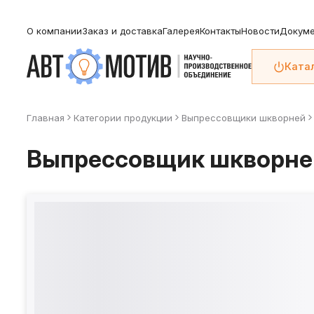
О компании
Заказ и доставка
Галерея
Контакты
Новости
Докуме
Ката
Главная
Категории продукции
Выпрессовщики шкворней
Выпрессовщик шкворне