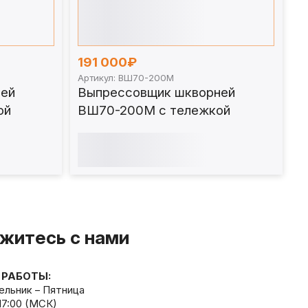
191 000₽
Артикул: ВШ70-200М
ей
Выпрессовщик шкворней
ой
ВШ70-200М с тележкой
житесь с нами
 РАБОТЫ:
льник – Пятница
 17:00 (МСК)