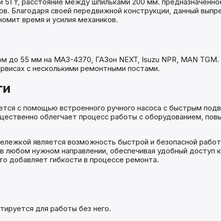
1 т, расстояние между шпильками 200 мм. предназначенное
ов. Благодаря своей передвижной конструкции, данный выпр
омит время и усилия механиков.
м до 55 мм на МАЗ-4370, ГАЗон NEXT, Isuzu NPR, MAN TGM.
ервисах с несколькими ремонтными постами.
ти
ся с помощью встроенного ручного насоса с быстрым подво
ущественно облегчает процесс работы с оборудованием, по
ележкой является возможность быстрой и безопасной работ
в любом нужном направлении, обеспечивая удобный доступ к
то добавляет гибкости в процессе ремонта.
тируется для работы без него.