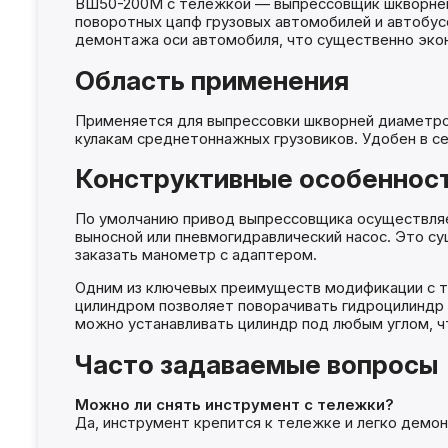
ВШ50-200М с тележкой — выпрессовщик шкворней 5
поворотных цапф грузовых автомобилей и автобус
демонтажа оси автомобиля, что существенно экон
Область применения
Применяется для выпрессовки шкворней диаметро
кулакам среднетоннажных грузовиков. Удобен в с
Конструктивные особеннос
По умолчанию привод выпрессовщика осуществляет
выносной или пневмогидравлический насос. Это с
заказать манометр с адаптером.
Одним из ключевых преимуществ модификации с т
цилиндром позволяет поворачивать гидроцилиндр 
можно устанавливать цилиндр под любым углом, ч
Часто задаваемые вопросы
Можно ли снять инструмент с тележки?
Да, инструмент крепится к тележке и легко демон