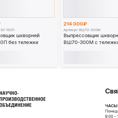
₽
214 000₽
Ш30-150П
Артикул: ВШ70-300М
овщик шкворней
Выпрессовщик шкворн
0П без тележки
ВШ70-300М с тележк
Свя
ЧАСЫ
Понеде
8:00 –