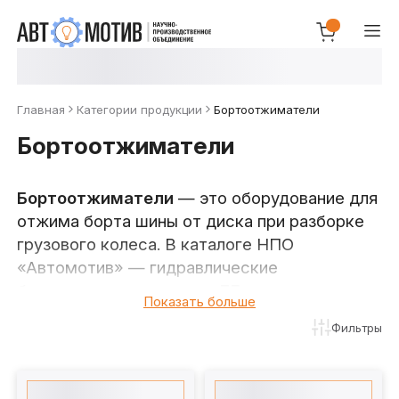
Главная
Категории продукции
Бортоотжиматели
Бортоотжиматели
Бортоотжиматели
— это оборудование для
отжима борта шины от диска при разборке
грузового колеса. В каталоге НПО
«Автомотив» — гидравлические
бортоотжиматели серии
БГ
для
Показать больше
пятиэлементных и трёхэлементных дисков и
Фильтры
механический
БМ5
для одно- и
трёхэлементных дисков. Усилие
от 5 до 20 т
— под колёса грузовых автомобилей,