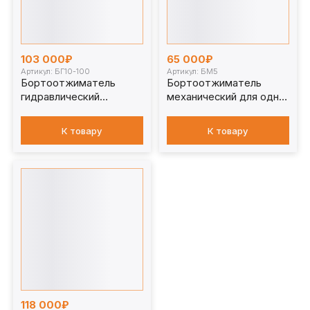
103 000₽
65 000₽
Артикул: БГ10-100
Артикул: БМ5
Бортоотжиматель
Бортоотжиматель
гидравлический
механический для одно
пятиэлементных
и трехэлементных
дисков, 10т. БГ10-100
дисков БМ5
К товару
К товару
(аналог Salvadori 255S)
118 000₽