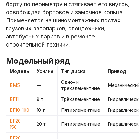
борту по периметру и стягивает его внутрь,
освобождая бортовое и замочное кольца.
Применяется на шиномонтажных постах
грузовых автопарков, спецтехники,
автобусных парков и в ремонте
строительной техники.
Модельный ряд
Модель
Усилие
Тип диска
Привод
Одно- и
БМ5
—
Механически
трёхэлементные
БГ11
9 т
Трёхэлементные
Гидравлическ
БГ10-100
10 т
Пятиэлементные
Гидравлическ
БГ20-
20 т
Пятиэлементные
Гидравлическ
150
БГ20-