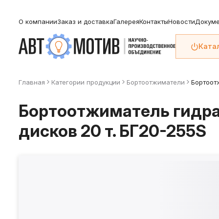
О компании
Заказ и доставка
Галерея
Контакты
Новости
Докуме
Ката
Главная
Категории продукции
Бортоотжиматели
Бортоот
Бортоотжиматель гидр
дисков 20 т. БГ20-255S