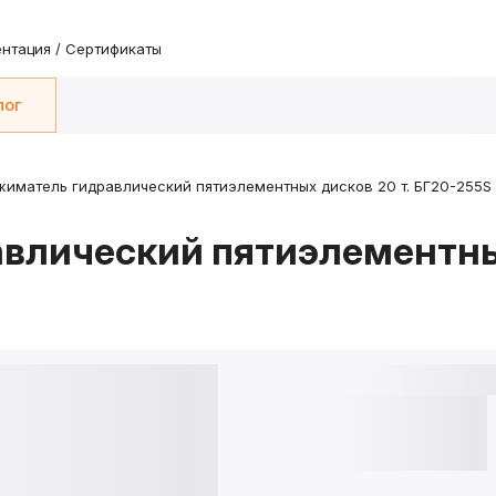
нтация / Сертификаты
лог
жиматель гидравлический пятиэлементных дисков 20 т. БГ20-255S
авлический пятиэлементн