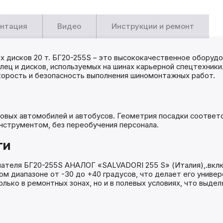
нтация
Видео
Инструкции и ремонт
дисков 20 т. БГ20-255S – это высококачественное оборудо
ц и дисков, используемых на шинах карьерной спецтехники.
скорость и безопасность выполнения шиномонтажных работ.
овых автомобилей и автобусов. Геометрия посадки соответс
нструментом, без переобучения персонала.
ти
ателя БГ20-255S АНАЛОГ «SALVADORI 255 S» (Италия),.включ
м диапазоне от -30 до +40 градусов, что делает его униве
ько в ремонтных зонах, но и в полевых условиях, что выдел