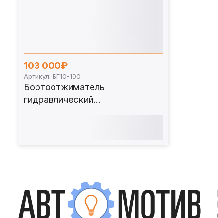
103 000₽
Артикул: БГ10-100
Бортоотжиматель
гидравлический
пятиэлементных дисков, 10т.
БГ10-100 (аналог Salvadori
255S)