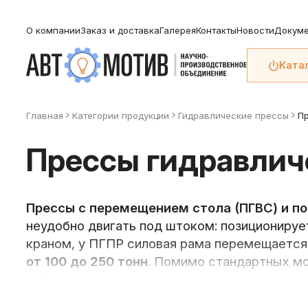
О компании
Заказ и доставка
Галерея
Контакты
Новости
Докуме
Ката
Главная
Категории продукции
Гидравлические прессы
П
Прессы гидравлич
Прессы с перемещением стола (ПГВС) и п
неудобно двигать под штоком: позиционирует
краном, у ПГПР силовая рама перемещается
от 100 до 250 тонн
. Помимо стандартных мо
габаритам, ходу штока и комплектации.
Усилие:
100, 150, 200, 250 т