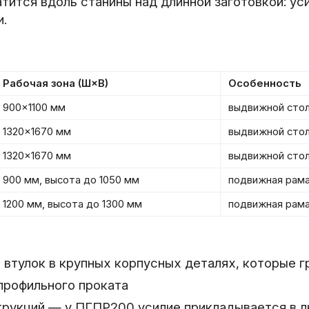
тится вдоль станины над длинной заготовкой: ус
и.
Рабочая зона (Ш×В)
Особенность
900×1100 мм
выдвижной стол,
1320×1670 мм
выдвижной стол
1320×1670 мм
выдвижной стол,
900 мм, высота до 1050 мм
подвижная рама
1200 мм, высота до 1300 мм
подвижная рама
 втулок в крупных корпусных деталях, которые г
 профильного проката
трукций — у ПГПР200 усилие прикладывается в 