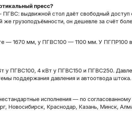
ертикальный пресс?
 — ПГВС: выдвижной стол даёт свободный доступ
й же грузоподъёмности, он дешевле за счёт боле
е — 1670 мм, у ПГВС100 — 1100 мм. У ПГПР100 
Вт у ПГВС100, 4 кВт у ПГВС150 и ПГВС250. Давле
темы поддержания давления и автоотвода штока.
нестандартные исполнения — по согласованному 
г, Новосибирск, Краснодар, Казань, Минск, Алма