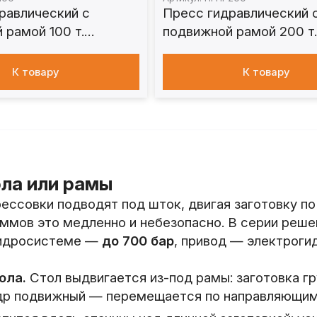
равлический с
Пресс гидравлический 
 рамой 100 т.
подвижной рамой 200 т
ПГПР200
К товару
К товару
ла или рамы
ссовки подводят под шток, двигая заготовку по 
ммов это медленно и небезопасно. В серии реше
 гидросистеме —
до 700 бар
, привод — электроги
ола.
Стол выдвигается из-под рамы: заготовка гр
ндр подвижный — перемещается по направляющим 