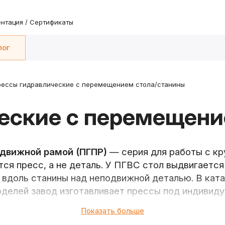
нтация / Сертификаты
лог
рессы гидравлические с перемещением стола/станины
еские с перемещени
одвижной рамой (ПГПР)
— серия для работы с кр
ся пресс, а не деталь. У ПГВС стол выдвигается
 вдоль станины над неподвижной деталью. В ка
делей завод изготавливает прессы под индивиду
Показать больше