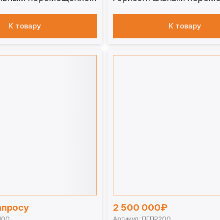
 т. ПГВС100
стола 150 т. ПГВС150
К товару
К товару
апросу
2 500 000₽
100
Артикул: ПГПР200