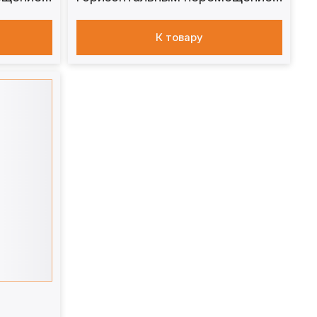
стола 250 т. ПГВС250
К товару