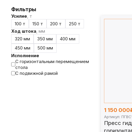
Ход штока:
320–500 мм, рабочее давление
Фильтры
Производство:
Россия, г. Псков, собстве
Усилие
, т
Ниже выберите модель, либо изучите подроб
100 т
150 т
200 т
250 т
Ход штока
, мм
320 мм
350 мм
400 мм
450 мм
500 мм
Исполнение
С горизонтальным перемещением
стола
С подвижной рамой
1 150 000
Артикул: ПГВС
Пресс гид
горизонт