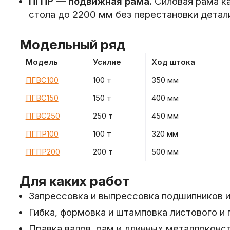
ПГПР — подвижная рама.
Силовая рама ка
стола до 2200 мм без перестановки детал
Модельный ряд
Модель
Усилие
Ход штока
ПГВС100
100 т
350 мм
ПГВС150
150 т
400 мм
ПГВС250
250 т
450 мм
ПГПР100
100 т
320 мм
ПГПР200
200 т
500 мм
Для каких работ
Запрессовка и выпрессовка подшипников и
Гибка, формовка и штамповка листового и
Правка валов, рам и длинных металлоконс