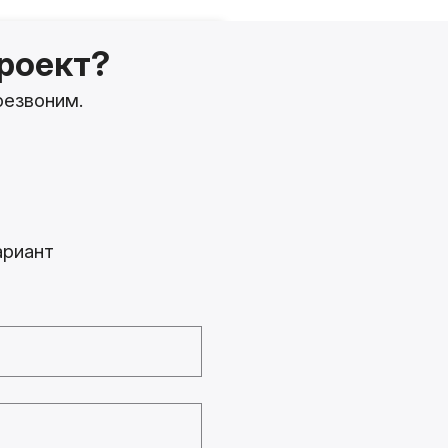
роект?
резвоним.
т
ариант