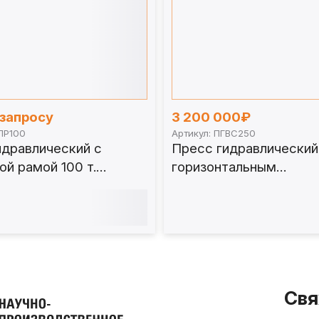
 запросу
3 200 000₽
ПР100
Артикул: ПГВС250
идравлический с
Пресс гидравлический
й рамой 100 т.
горизонтальным
0
перемещением стола 2
ПГВС250
Свя