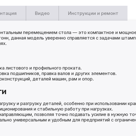
нтация
Видео
Инструкции и ремонт
зонтальным перемещением стола — это компактное и мощное
тонн, данная модель уверенно справляется с задачами штампо
ях.
а листового и профильного проката.
овка подшипников, правка валов и других элементов.
конструкций, деталей машин, рам и опор.
ти
грузку и разгрузку деталей, особенно при использовании кра
ционирования и стабильную работу при нагрузках.
правляющим, позволяя точно подавать усилие в нужную точ
ально универсальным и удобным для предприятий с ограниче