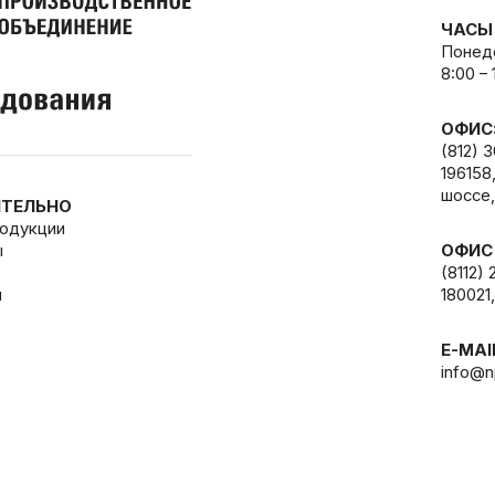
ЧАСЫ
Понеде
8:00 –
ОФИС
(812) 
196158
шоссе,
ТЕЛЬНО
родукции
ы
ОФИС
(8112) 
и
180021,
E-MAI
info@n