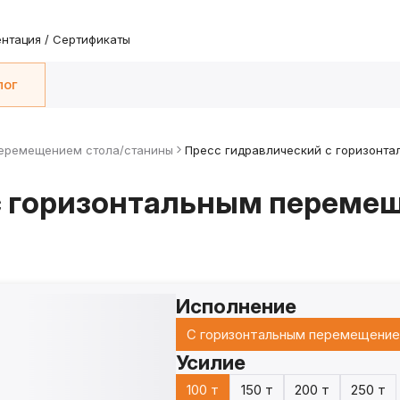
нтация / Сертификаты
лог
перемещением стола/станины
Пресс гидравлический с горизонта
с горизонтальным переме
Исполнение
С горизонтальным перемещение
Усилие
100 т
150 т
200 т
250 т