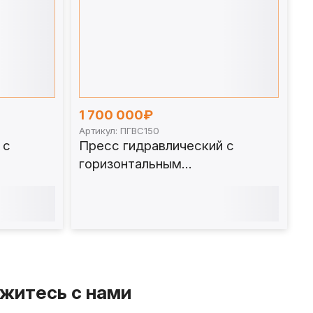
1 700 000₽
Артикул: ПГВС150
 с
Пресс гидравлический с
горизонтальным
50 т.
перемещением стола 150 т.
ПГВС150
житесь с нами