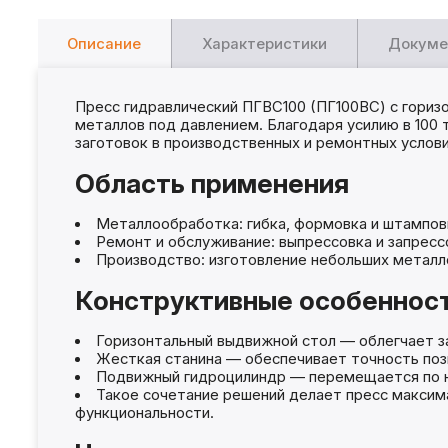
Описание
Характеристики
Докуме
Пресс гидравлический ПГВС100 (ПГ100ВС) с гори
металлов под давлением. Благодаря усилию в 100 
заготовок в производственных и ремонтных услови
Область применения
Металлообработка: гибка, формовка и штамповк
Ремонт и обслуживание: выпрессовка и запресс
Производство: изготовление небольших металло
Конструктивные особеннос
Горизонтальный выдвижной стол — облегчает за
Жесткая станина — обеспечивает точность пози
Подвижный гидроцилиндр — перемещается по на
Такое сочетание решений делает пресс максим
функциональности.