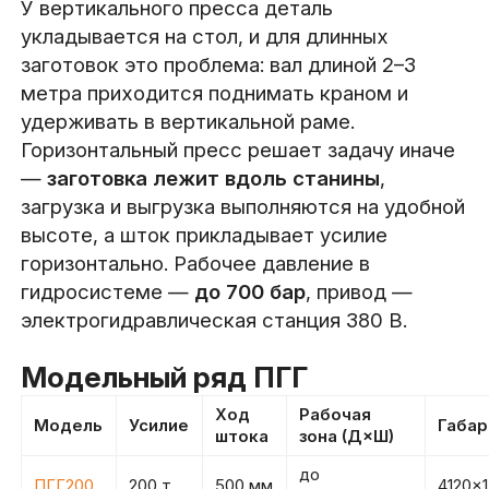
У вертикального пресса деталь
укладывается на стол, и для длинных
заготовок это проблема: вал длиной 2–3
метра приходится поднимать краном и
удерживать в вертикальной раме.
Горизонтальный пресс решает задачу иначе
—
заготовка лежит вдоль станины
,
загрузка и выгрузка выполняются на удобной
высоте, а шток прикладывает усилие
горизонтально. Рабочее давление в
гидросистеме —
до 700 бар
, привод —
электрогидравлическая станция 380 В.
Модельный ряд ПГГ
Ход
Рабочая
Модель
Усилие
Габа
штока
зона (Д×Ш)
до
ПГГ200
200 т
500 мм
4120×