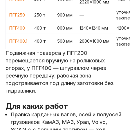
2320×1000 мм
уточн
ПГГ250
250 т
900 мм
—
заказе
ПГГ400
400 т
800 мм
1240×1240 мм
4200×
уточн
ПГГ400.1
400 т
500 мм
2000×1000 мм
заказе
Подвижная траверса у ПГГ200
перемещается вручную на роликовых
опорах, у ПГГ400 — штурвалом через
реечную передачу: рабочая зона
подстраивается под длину заготовки без
гидравлики.
Для каких работ
Правка
карданных валов, осей и полуосей
грузовиков КамАЗ, МАЗ, Урал, Volvo,
SCANIA с большим прогибом — ход