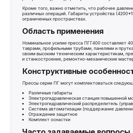
Кроме того, важно отметить, что рабочее давлен
различных операций. Габариты устройства (4200*1
ограниченных пространствах.
Область применения
Номинальное усилие пресса ПГГ400 составляет 400
таврами, профильными трубами, панелями и прутк
своим высоким техническим характеристикам, прес
и станкостроение, ремонтно-механические мастер
Конструктивные особеннос
Прессы серии ПГ могут комплектоваться следующи
Различные габариты
Электрогидравлическая станция повышенной м
Электрогидравлический распределитель (управл
Система автоматизации (поддержание давления,
Ограждение защитное
Комплект оснастки
Часто задаваемые вопросы