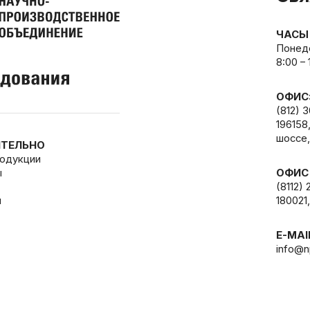
ЧАСЫ
Понеде
8:00 –
ОФИС
(812) 
196158
шоссе,
ТЕЛЬНО
родукции
ы
ОФИС
(8112) 
и
180021,
E-MAI
info@n