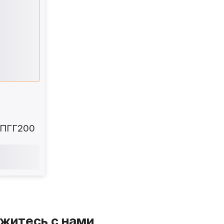
. ПГГ200
житесь с нами