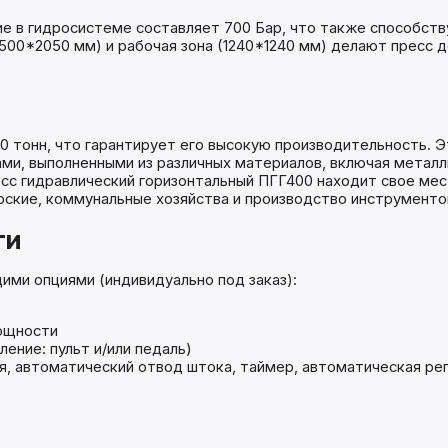
ие в гидросистеме составляет 700 Бар, что также способс
500*2050 мм) и рабочая зона (1240*1240 мм) делают пресс 
 тонн, что гарантирует его высокую производительность. Э
ами, выполненными из различных материалов, включая металл
с гидравлический горизонтальный ПГГ400 находит свое мест
ские, коммунальные хозяйства и производство инструменто
ти
ми опциями (индивидуально под заказ):
ощности
ение: пульт и/или педаль)
 автоматический отвод штока, таймер, автоматическая регу