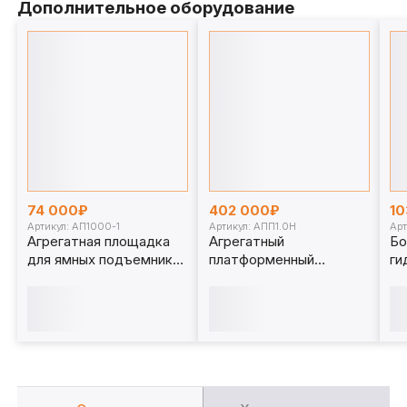
Дополнительное оборудование
74 000₽
402 000₽
10
Артикул: АП1000-1
Артикул: АПП1.0Н
Арт
Агрегатная площадка
Агрегатный
Бо
для ямных подъемников
платформенный
ги
1 т. АП1000-1
подъемник 1 т. АПП1.0Н
пя
ди
(а