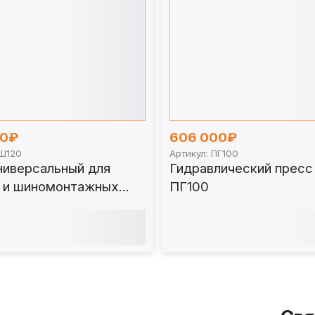
00₽
606 000₽
ГШ120
Артикул: ПГ100
ниверсальный для
Гидравлический пресс 
 и шиномонтажных
ПГ100
0 т. ПГШ120