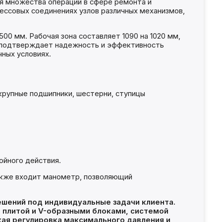
ия множества операций в сфере ремонта и
ессовых соединениях узлов различных механизмов,
00 мм. Рабочая зона составляет 1090 на 1020 мм,
о подтверждает надежность и эффективность
чных условиях.
крупные подшипники, шестерни, ступицы
ойного действия.
также входит манометр, позволяющий
ешений под индивидуальные задачи клиента.
 плитой и V-образными блоками, системой
ая регулировка максимального давления и