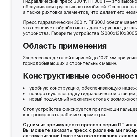
Гидравлический пресс 300 т. ПГ300.1 — это высо
обслуживания грузовых автомобилей. Основное на
а также рихтовка элементов, что делает его нез
Пресс гидравлический 300 т. ПГ300.1 обеспечивает
что позволяет обрабатывать даже крупные детали
устройства. Габариты устройства (2000x1310x3005
Область применения
Запрессовка деталей шириной до 1020 мм при уси
горнодобывающих и строительных машин.
Конструктивные особеннос
удобную конструкцию, обеспечивающую надежн
поворотную площадку гидравлической станции 
новый подъёмный механизм стола с возможност
Стол устройства фиксируется при помощи пальцев
контролировать рабочие параметры.
Одним из преимуществ прессов серии ПГ явля
Вы можете заказать пресс с различными габа
автоматизации (система поддержания давлени