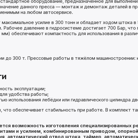
костандартное оборудование, предназначенное для выполнен
значение данного пресса — монтаж и демонтаж деталей в пр
аменимым на любом автосервисе.
 максимальное усилие в 300 тонн и обладает ходом штока в 5
. Рабочее давление в гидросистеме достигает 700 Бар, чт
 мм) обеспечивают компактность для использования в разли
лии до 300 т. Прессовые работы в тяжёлом машиностроении: 
ти
ость эксплуатации;
для удобства работы;
ью использования лебёдки или гидравлического цилиндра дв
, что обеспечивает стабильность при работе. В комплект 
ется возможность изготовления специализированных р
ритами и усилием, комбинированным приводом, опорной
я, автоматический отвод штока, таймер, автоматическ