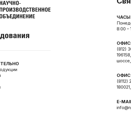
Свя
ЧАСЫ
Понеде
8:00 –
ОФИС
(812) 
196158
шоссе,
ТЕЛЬНО
родукции
ы
ОФИС
(8112) 
и
180021,
E-MAI
info@n