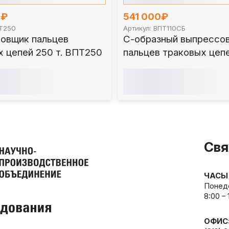
0₽
541 000₽
ПТ250
Артикул: ВПТ110СБ
овщик пальцев
С-образный выпрессо
х цепей 250 т. ВПТ250
пальцев траковых цеп
башмаком 110 т. ВПТ1
Свя
ЧАСЫ
Понеде
8:00 –
ОФИС