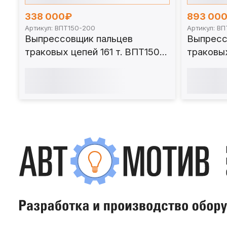
338 000₽
893 00
Артикул: ВПТ150-200
Артикул: В
Выпрессовщик пальцев
Выпресс
траковых цепей 161 т. ВПТ150-
траковы
200