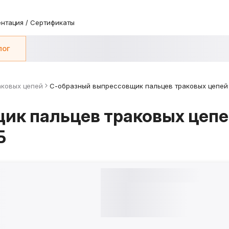
нтация / Сертификаты
лог
аковых цепей
С-образный выпрессовщик пальцев траковых цепей
ик пальцев траковых цепе
Б