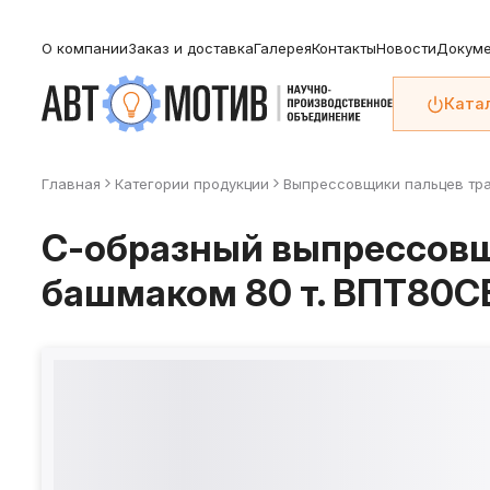
О компании
Заказ и доставка
Галерея
Контакты
Новости
Докуме
Ката
Главная
Категории продукции
Выпрессовщики пальцев тр
С-образный выпрессовщ
башмаком 80 т. ВПТ80С