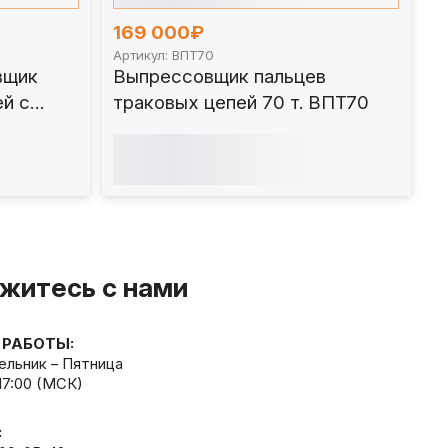
169 000₽
Артикул: ВПТ70
вщик
Выпрессовщик пальцев
ей с
траковых цепей 70 т. ВПТ70
10СБ
житесь с нами
 РАБОТЫ:
льник – Пятница
 17:00 (МСК)
: