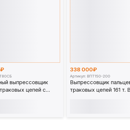
0₽
338 000₽
ПТ80СБ
Артикул: ВПТ150-200
ный выпрессовщик
Выпрессовщик пальце
траковых цепей с
траковых цепей 161 т.
м 80 т. ВПТ80СБ
200