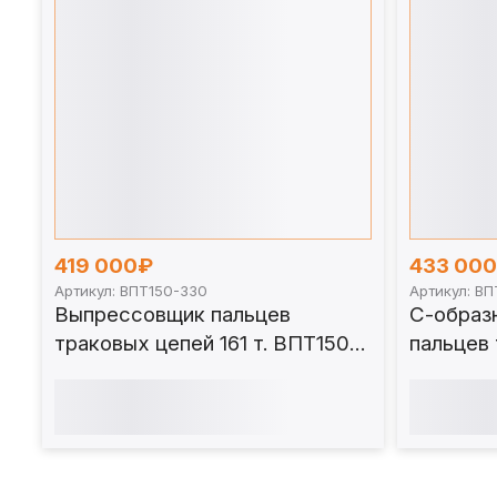
419 000₽
433 00
Артикул: ВПТ150-330
Артикул: В
Выпрессовщик пальцев
С-образ
траковых цепей 161 т. ВПТ150-
пальцев 
330
башмако