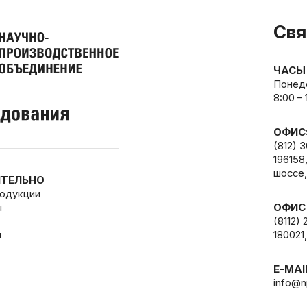
Свя
ЧАСЫ
Понеде
8:00 –
ОФИС
(812) 
196158
шоссе,
ТЕЛЬНО
родукции
ы
ОФИС
(8112) 
и
180021,
E-MAI
info@n