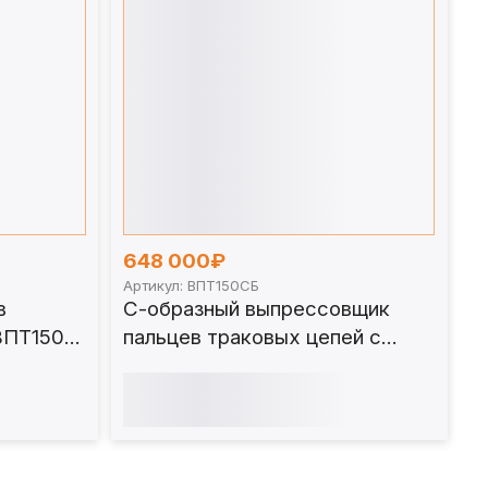
648 000₽
Артикул: ВПТ150СБ
в
С-образный выпрессовщик
 ВПТ150-
пальцев траковых цепей с
башмаком 150 т. ВПТ150СБ