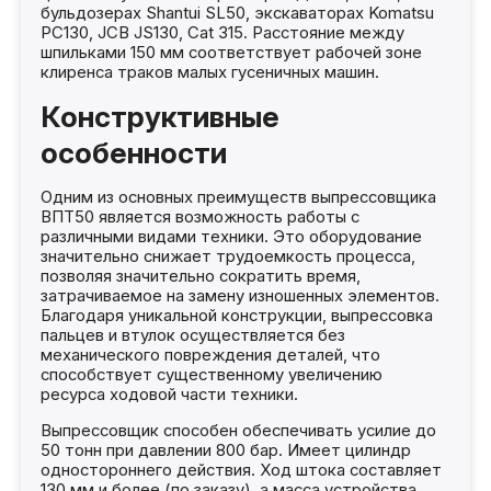
бульдозерах Shantui SL50, экскаваторах Komatsu
PC130, JCB JS130, Cat 315. Расстояние между
шпильками 150 мм соответствует рабочей зоне
клиренса траков малых гусеничных машин.
Конструктивные
особенности
Одним из основных преимуществ выпрессовщика
ВПТ50 является возможность работы с
различными видами техники. Это оборудование
значительно снижает трудоемкость процесса,
позволяя значительно сократить время,
затрачиваемое на замену изношенных элементов.
Благодаря уникальной конструкции, выпрессовка
пальцев и втулок осуществляется без
механического повреждения деталей, что
способствует существенному увеличению
ресурса ходовой части техники.
Выпрессовщик способен обеспечивать усилие до
50 тонн при давлении 800 бар. Имеет цилиндр
одностороннего действия. Ход штока составляет
130 мм и более (по заказу), а масса устройства