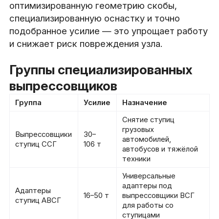
оптимизированную геометрию скобы,
специализированную оснастку и точно
подобранное усилие — это упрощает работу
и снижает риск повреждения узла.
Группы специализированных
выпрессовщиков
Группа
Усилие
Назначение
Снятие ступиц
грузовых
Выпрессовщики
30–
автомобилей,
ступиц ССГ
106 т
автобусов и тяжёлой
техники
Универсальные
адаптеры под
Адаптеры
16–50 т
выпрессовщики ВСГ
ступиц АВСГ
для работы со
ступицами