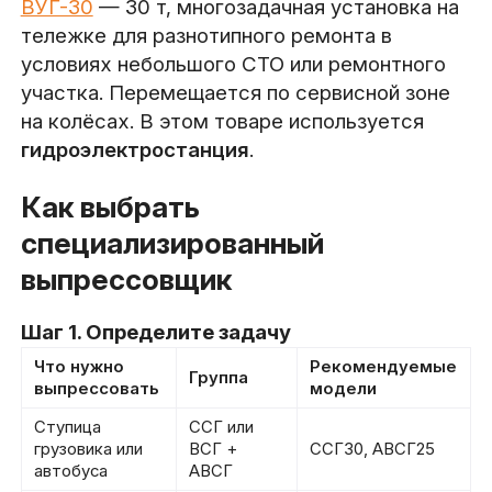
ВУГ-30
— 30 т, многозадачная установка на
тележке для разнотипного ремонта в
условиях небольшого СТО или ремонтного
участка. Перемещается по сервисной зоне
на колёсах. В этом товаре используется
гидроэлектростанция
.
Как выбрать
специализированный
выпрессовщик
Шаг 1. Определите задачу
Что нужно
Рекомендуемые
Группа
выпрессовать
модели
Ступица
ССГ или
грузовика или
ВСГ +
ССГ30, АВСГ25
автобуса
АВСГ