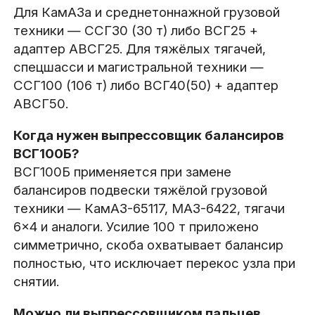
Для КамАЗа и среднетоннажной грузовой
техники — ССГ30 (30 т) либо ВСГ25 +
адаптер АВСГ25. Для тяжёлых тягачей,
спецшасси и магистральной техники —
ССГ100 (106 т) либо ВСГ40(50) + адаптер
АВСГ50.
Когда нужен выпрессовщик балансиров
ВСГ100Б?
ВСГ100Б применяется при замене
балансиров подвески тяжёлой грузовой
техники — КамАЗ-65117, МАЗ-6422, тягачи
6×4 и аналоги. Усилие 100 т приложено
симметрично, скоба охватывает балансир
полностью, что исключает перекос узла при
снятии.
Можно ли выпрессовщиком пальцев