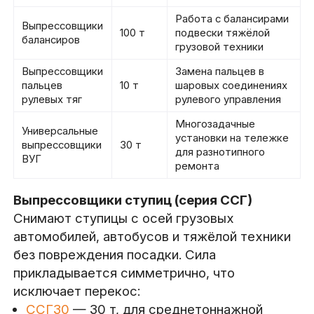
Работа с балансирами
Выпрессовщики
100 т
подвески тяжёлой
балансиров
грузовой техники
Выпрессовщики
Замена пальцев в
пальцев
10 т
шаровых соединениях
рулевых тяг
рулевого управления
Многозадачные
Универсальные
установки на тележке
выпрессовщики
30 т
для разнотипного
ВУГ
ремонта
Выпрессовщики ступиц (серия ССГ)
Снимают ступицы с осей грузовых
автомобилей, автобусов и тяжёлой техники
без повреждения посадки. Сила
прикладывается симметрично, что
исключает перекос:
ССГ30
— 30 т, для среднетоннажной