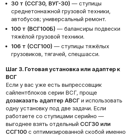
30 т (ССГ30, ВУГ-30)
— ступицы
среднетоннажной грузовой техники,
автобусов; универсальный ремонт.
100 т (ВСГ100Б)
— балансиры подвески
тяжёлой грузовой техники.
106 т (ССГ100)
— ступицы тяжёлых
грузовиков, тягачей, спецшасси.
Шаг 3. Готовая установка или адаптер к
ВСГ
Если у вас уже есть выпрессовщик
сайлентблоков серии ВСГ, проще
дозаказать адаптер АВСГ
и использовать
одну установку под две задачи. Если
работаете со ступицами серийно —
выгоднее взять отдельный
ССГ30 или
ССГ100
с оптимизированной скобой именно