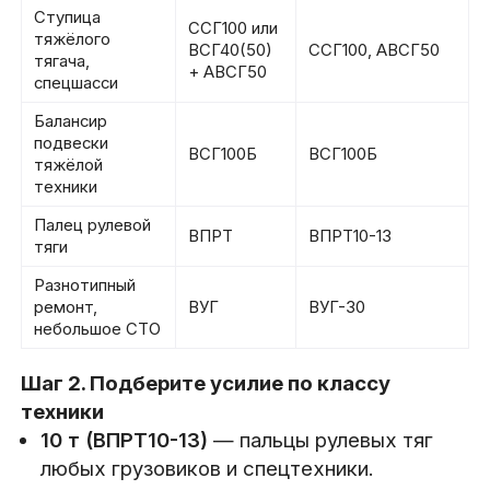
Ступица
ССГ100 или
тяжёлого
ВСГ40(50)
ССГ100, АВСГ50
тягача,
+ АВСГ50
спецшасси
Балансир
подвески
ВСГ100Б
ВСГ100Б
тяжёлой
техники
Палец рулевой
ВПРТ
ВПРТ10-13
тяги
Разнотипный
ремонт,
ВУГ
ВУГ-30
небольшое СТО
Шаг 2. Подберите усилие по классу
техники
10 т (ВПРТ10-13)
— пальцы рулевых тяг
любых грузовиков и спецтехники.