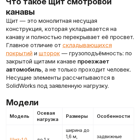
Что такое щит смотровой
канавы
Щит — это монолитная несущая
конструкция, которая укладывается на
канаву и полностью перекрывает её просвет.
Главное отличие от
складывающихся
покрытий
и
шторок
— грузоподъёмность: по
закрытой щитами канаве
проезжает
автомобиль
, а не только проходит человек.
Несущие элементы рассчитываются в
SolidWorks под заявленную нагрузку.
Модели
Осевая
Модель
Размеры
Особенности
нагрузка
ширина до
1,6 м,
задвижные
Щит-1.0
до 1 т