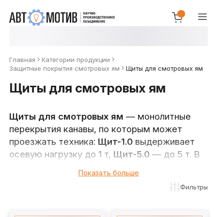
Главная
Категории продукции
Защитные покрытия смотровых ям
Щиты для смотровых ям
Щиты для смотровых ям
Щиты для смотровых ям
— монолитные
перекрытия канавы, по которым может
проезжать техника:
Щит-1.0
выдерживает
осевую нагрузку до 1 т,
Щит-5.0
— до 5 т. В
отличие от складывающихся покрытий и
Показать больше
шторок, щит укладывается и снимается
Фильтры
погрузчиком или кран-балкой — решение для
канав, которые перекрываются редко, но