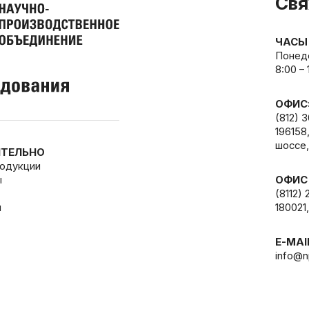
Свя
ЧАСЫ
Понеде
8:00 –
ОФИС
(812) 
196158
шоссе,
ТЕЛЬНО
родукции
ы
ОФИС
(8112) 
и
180021,
E-MAI
info@n