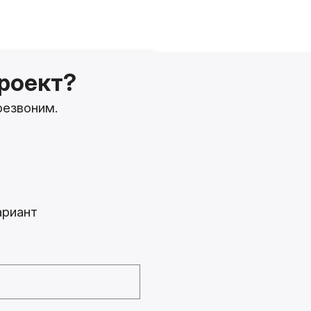
роект?
резвоним.
т
ариант