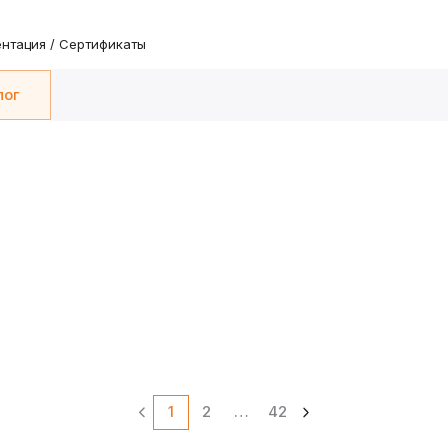
нтация / Сертификаты
лог
1
2
…
42