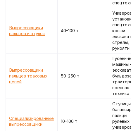
спецтех
Универс
установк
спецтехн
Выпрессовщики
40–100 т
ковши
пальцев и втулок
экскава
стрелы,
рукояти
Гусенич
машины
Выпрессовщики
экскава
пальцев траковых
50–250 т
бульдоз
цепей
трактор
военная
техника
Ступицы
балансир
пальцы
Специализированные
10–106 т
рулевых 
выпрессовщики
универс