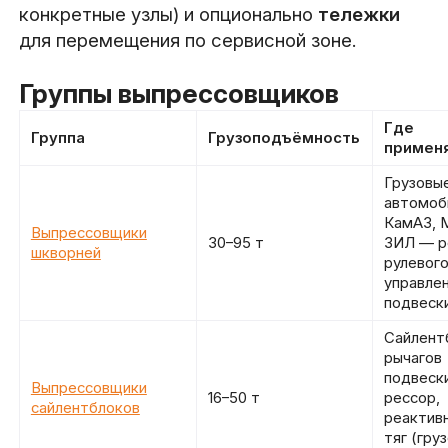
конкретные узлы) и опционально
тележки
для перемещения по сервисной зоне.
Группы выпрессовщиков
Где
Группа
Грузоподъёмность
примен
Грузовы
автомоб
КамАЗ, 
Выпрессовщики
30–95 т
ЗИЛ — р
шкворней
рулевог
управлен
подвеск
Сайлент
рычагов
подвески
Выпрессовщики
16–50 т
рессор,
сайлентблоков
реактив
тяг (гру