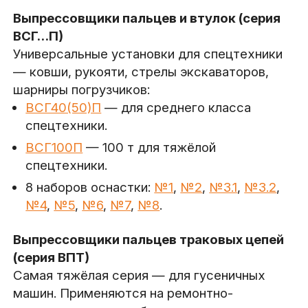
Выпрессовщики пальцев и втулок (серия
ВСГ…П)
Универсальные установки для спецтехники
— ковши, рукояти, стрелы экскаваторов,
шарниры погрузчиков:
ВСГ40(50)П
— для среднего класса
спецтехники.
ВСГ100П
— 100 т для тяжёлой
спецтехники.
8 наборов оснастки:
№1
,
№2
,
№3.1
,
№3.2
,
№4
,
№5
,
№6
,
№7
,
№8
.
Выпрессовщики пальцев траковых цепей
(серия ВПТ)
Самая тяжёлая серия — для гусеничных
машин. Применяются на ремонтно-