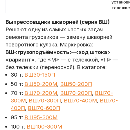
установк
тележке
Выпрессовщики шкворней (серия ВШ)
Решают одну из самых частых задач
ремонта грузовиков — замену шкворней
поворотного кулака. Маркировка:
ВШ<грузоподъёмность>-<ход штока>
<вариант>
, где «М» — с тележкой, «П» —
без тележки (переносной). В каталоге:
30 т:
ВШ30-150П
50 т:
ВШ50-200М
,
ВШ50-200П
70 т:
ВШ70-200М
,
ВШ70-200П
,
ВШ70-
300М
,
ВШ70-300П
,
ВШ70-400М
,
ВШ70-
400П
,
ВШ70-600П
95 т:
ВШ95-300М
100 т:
ВШ100-300М