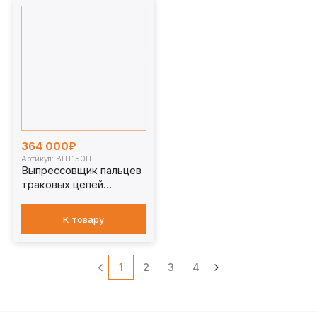
364 000₽
Артикул: ВПТ150П
Выпрессовщик пальцев
траковых цепей
стационарный 150 т.
ВПТ150П
К товару
1
2
3
4