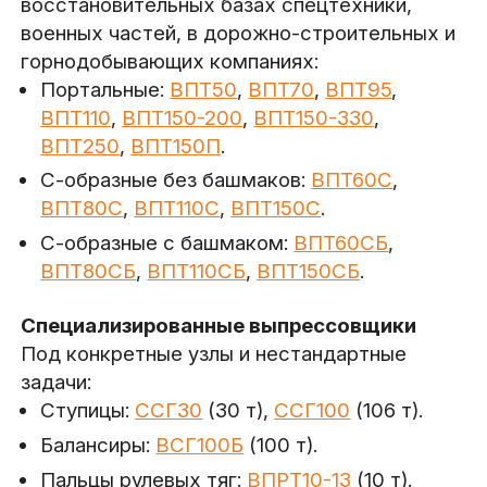
восстановительных базах спецтехники,
военных частей, в дорожно-строительных и
горнодобывающих компаниях:
Портальные:
ВПТ50
,
ВПТ70
,
ВПТ95
,
ВПТ110
,
ВПТ150-200
,
ВПТ150-330
,
ВПТ250
,
ВПТ150П
.
С-образные без башмаков:
ВПТ60С
,
ВПТ80С
,
ВПТ110С
,
ВПТ150С
.
С-образные с башмаком:
ВПТ60СБ
,
ВПТ80СБ
,
ВПТ110СБ
,
ВПТ150СБ
.
Специализированные выпрессовщики
Под конкретные узлы и нестандартные
задачи:
Ступицы:
ССГ30
(30 т),
ССГ100
(106 т).
Балансиры:
ВСГ100Б
(100 т).
Пальцы рулевых тяг:
ВПРТ10-13
(10 т).