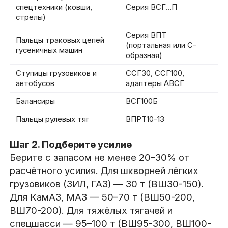
спецтехники (ковши,
Серия ВСГ…П
стрелы)
Серия ВПТ
Пальцы траковых цепей
(портальная или С-
гусеничных машин
образная)
Ступицы грузовиков и
ССГ30, ССГ100,
автобусов
адаптеры АВСГ
Балансиры
ВСГ100Б
Пальцы рулевых тяг
ВПРТ10-13
Шаг 2. Подберите усилие
Берите с запасом не менее 20–30% от
расчётного усилия. Для шкворней лёгких
грузовиков (ЗИЛ, ГАЗ) — 30 т (ВШ30-150).
Для КамАЗ, МАЗ — 50–70 т (ВШ50-200,
ВШ70-200). Для тяжёлых тягачей и
спецшасси — 95–100 т (ВШ95-300, ВШ100-