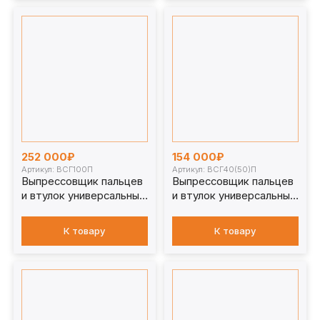
252 000₽
154 000₽
Артикул: ВСГ100П
Артикул: ВСГ40(50)П
Выпрессовщик пальцев
Выпрессовщик пальцев
и втулок универсальный
и втулок универсальный
100 т. ВСГ100П для
ВСГ40(50)П для
спецтехники
спецтехники
К товару
К товару