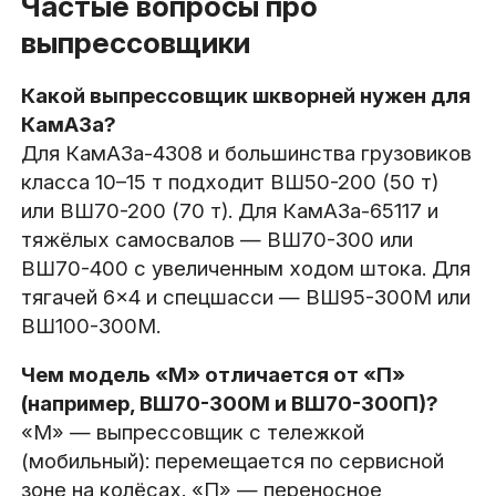
Частые вопросы про
выпрессовщики
Какой выпрессовщик шкворней нужен для
КамАЗа?
Для КамАЗа-4308 и большинства грузовиков
класса 10–15 т подходит ВШ50-200 (50 т)
или ВШ70-200 (70 т). Для КамАЗа-65117 и
тяжёлых самосвалов — ВШ70-300 или
ВШ70-400 с увеличенным ходом штока. Для
тягачей 6×4 и спецшасси — ВШ95-300М или
ВШ100-300М.
Чем модель «М» отличается от «П»
(например, ВШ70-300М и ВШ70-300П)?
«М» — выпрессовщик с тележкой
(мобильный): перемещается по сервисной
зоне на колёсах. «П» — переносное