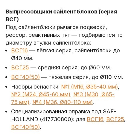
Выпрессовщики сайлентблоков (серия
ВСГ)
Под сайлентблоки рычагов подвески,
рессор, реактивных тяг — подбираются по
диаметру втулки сайлентблока:
ВСГ16
— лёгкая серия, сайлентблоки до
Ø40 мм.
ВСГ25
— средняя серия, до Ø60 мм.
ВСГ40(50)
— тяжёлая серия, до Ø110 мм.
Наборы оснастки:
№1 (М16, Ø35-40 мм)
,
№2 (М24, Ø45-60 мм)
,
№3 (М30, Ø65-
75 мм)
,
№4 (М36, Ø80-110 мм)
.
Специализированная оправка под SAF-
HOLLAND (417730800): для
ВСГ16
,
ВСГ25
,
ВСГ40(50)
.