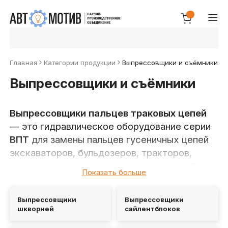
Главная
Категории продукции
Выпрессовщики и съёмники
Выпрессовщики и съёмники
Выпрессовщики пальцев траковых цепей
— это гидравлическое оборудование серии
ВПТ
для замены пальцев гусеничных цепей
экскаваторов, бульдозеров, тракторов,
военной и горной техники. В каталоге НПО
Показать больше
«Автомотив» — оборудование с усилием
от
50 до 250 т
, в двух конструктивных
Выпрессовщики
Выпрессовщики
исполнениях:
портальные
и
С-образные
шкворней
сайлентблоков
(для работы прямо на машине).