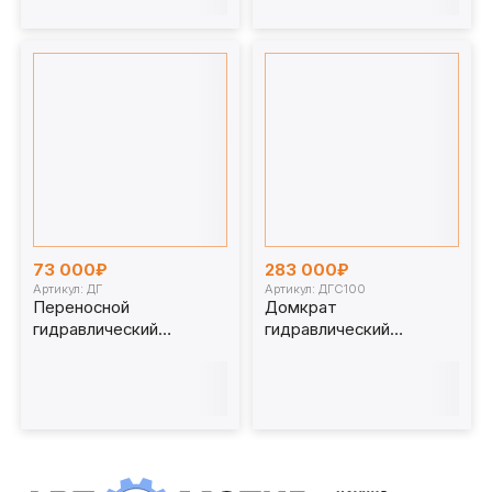
73 000₽
283 000₽
Артикул: ДГ
Артикул: ДГС100
Переносной
Домкрат
гидравлический
гидравлический
домкрат ДГ для работы
страховочный ДГС100
с ж/д вагонами от 8 т
100 т