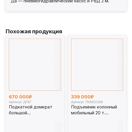
Да — пневмогидравлический насос и РВД 2 м.
Похожая продукция
670 000₽
339 000₽
Артикул: ДГБГ
Артикул: ПКМ20ЭМ
Подкатной домкрат
Подъемник колонный
большой
мобильный 20 т.
грузоподъемности
ПКМ20ЭМ
ДГБГ (70, 100, 150, 200 и
250 тонн)