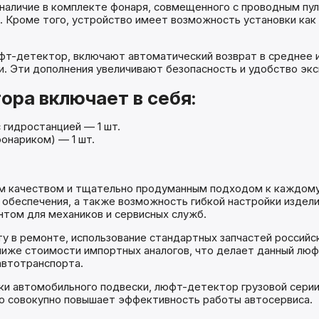
наличие в комплекте фонаря, совмещенного с проводным пул
 Кроме того, устройство имеет возможность установки как в
фт-детектор, включают автоматический возврат в среднее 
и. Эти дополнения увеличивают безопасность и удобство экс
ра включает в себя:
 гидростанцией — 1 шт.
онариком) — 1 шт.
м качеством и тщательно продуманным подходом к каждому
 обеспечения, а также возможность гибкой настройки издел
ом для механиков и сервисных служб.
 в ремонте, использование стандартных запчастей российск
ниже стоимости импортных аналогов, что делает данный лю
автотранспорта.
ики автомобильного подвески, люфт-детектор грузовой сер
то совокупно повышает эффективность работы автосервиса.