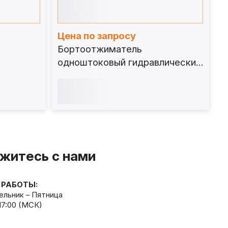
Цена по запросу
Бортоотжиматель
одноштоковый гидравлический
для одно- и трехэлементных
дисков
житесь с нами
 РАБОТЫ:
льник – Пятница
 17:00 (МСК)