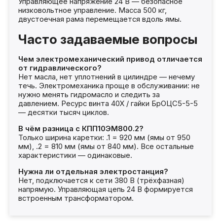
Управляющее напряжение 24 В — безопасное
низковольтное управление. Масса 500 кг,
двустоечная рама перемещается вдоль ямы.
Часто задаваемые вопросы
Чем электромеханический привод отличается
от гидравлического?
Нет масла, нет уплотнений в цилиндре — нечему
течь. Электромеханика проще в обслуживании: не
нужно менять гидромасло и следить за
давлением. Ресурс винта 40Х / гайки БрОЦС5-5-5
— десятки тысяч циклов.
В чём разница с КПП10ЭМ800.2?
Только ширина каретки: .1 = 920 мм (ямы от 950
мм), .2 = 810 мм (ямы от 840 мм). Все остальные
характеристики — одинаковые.
Нужна ли отдельная электростанция?
Нет, подключается к сети 380 В (трёхфазная)
напрямую. Управляющая цепь 24 В формируется
встроенным трансформатором.