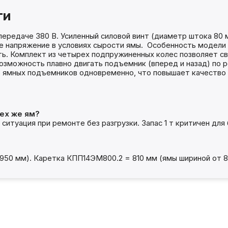
ти
редаче 380 В. Усиленный силовой винт (диаметр штока 80 мм
е напряжение в условиях сырости ямы. Особенность модели
ть. Комплект из четырех подпружиненных колес позволяет 
озможность плавно двигать подъемник (вперед и назад) по р
 ямных подъемников одновременно, что повышает качество 
тех же ям?
 ситуация при ремонте без разгрузки. Запас 1 т критичен для
950 мм). Каретка КПП14ЭМ800.2 = 810 мм (ямы шириной от 8