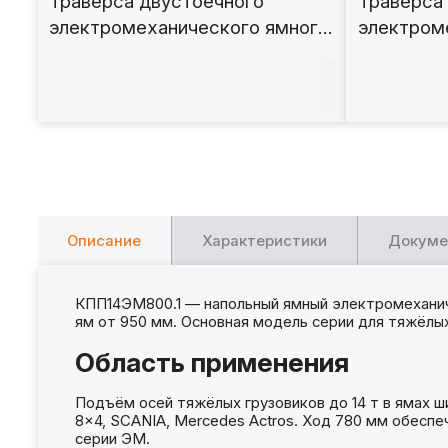
Траверса двустоечного
Траверса
электромеханического ямного
электром
подъёмника 15т. с опорами
подъёмник
Т15ЭМ
Описание
Характеристики
Докуме
КПП14ЭМ800.1 — напольный ямный электромеханич
ям от 950 мм. Основная модель серии для тяжёлых
Область применения
Подъём осей тяжёлых грузовиков до 14 т в ямах ш
8×4, SCANIA, Mercedes Actros. Ход 780 мм обеспе
серии ЭМ.