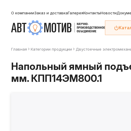
О компании
Заказ и доставка
Галерея
Контакты
Новости
Докуме
Ката
Главная
Категории продукции
Двустоечные электромехан
Напольный ямный подъе
мм. КПП14ЭМ800.1