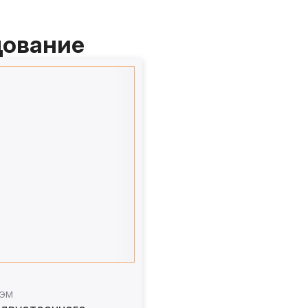
дование
1ЭМ