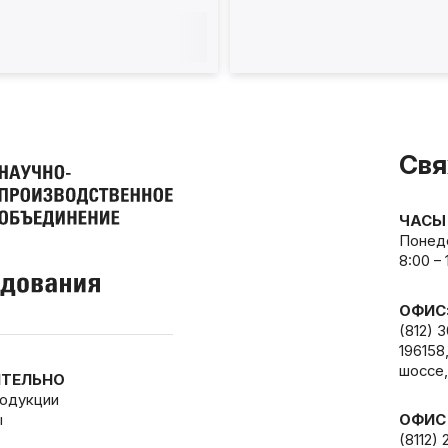
М800
КПП10ЭМ900
Свя
ЧАСЫ
Понеде
8:00 –
ОФИС
(812) 
196158
шоссе,
ТЕЛЬНО
родукции
ы
ОФИС
(8112) 