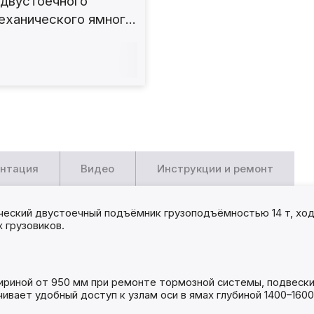
 двустоечного
еханического ямного
а 15т. Т15.1ЭМ
нтация
Видео
Инструкции и ремонт
еский двустоечный подъёмник грузоподъёмностью 14 т, ход
 грузовиков.
ириной от 950 мм при ремонте тормозной системы, подвески
чивает удобный доступ к узлам оси в ямах глубиной 1400–16