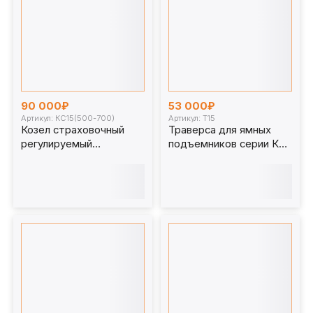
90 000₽
53 000₽
Артикул: КС15(500-700)
Артикул: Т15
Козел страховочный
Траверса для ямных
регулируемый
подъемников серии КП
КС15(500-700)
15 т. Т15