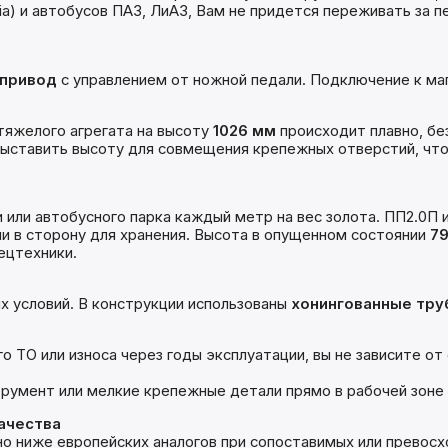
ia) и автобусов ПАЗ, ЛиАЗ, Вам не придется переживать за 
 привод
с управлением от ножной педали. Подключение к маг
яжелого агрегата на высоту
1026 мм
происходит плавно, без
ыставить высоту для совмещения крепежных отверстий, что
и или автобусного парка каждый метр на вес золота. ПП2.0П
 в сторону для хранения. Высота в опущенном состоянии
79
ецтехники.
х условий. В конструкции использованы
хонингованные тру
го ТО или износа через годы эксплуатации, вы не зависите о
умент или мелкие крепежные детали прямо в рабочей зоне (н
ачества
 ниже европейских аналогов при сопоставимых или превосх