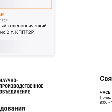
0₽
ППТ2Р
ный телескопический
ик 2 т. КППТ2Р
Свя
ЧАСЫ
Понеде
8:00 –