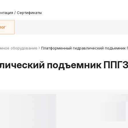
нтация / Сертификаты
лог
мное оборудование
Платформенный гидравлический подъемник П
лический подъемник ППГ3