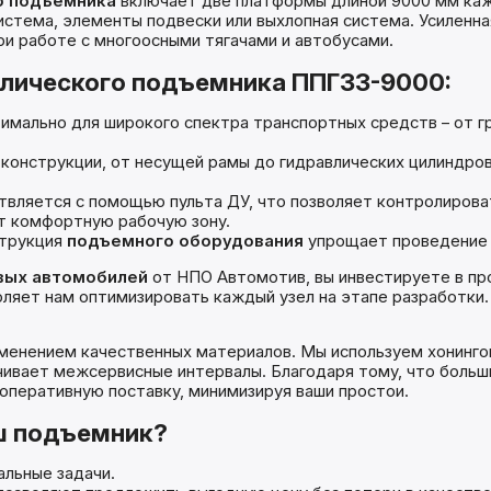
о подъемника
включает две платформы длиной 9000 мм каж
система, элементы подвески или выхлопная система. Усиленн
ри работе с многоосными тягачами и автобусами.
лического подъемника ППГ33-9000:
мально для широкого спектра транспортных средств – от г
конструкции, от несущей рамы до гидравлических цилиндро
вляется с помощью пульта ДУ, что позволяет контролирова
т комфортную рабочую зону.
трукция
подъемного оборудования
упрощает проведение 
вых автомобилей
от НПО Автомотив, вы инвестируете в п
оляет нам оптимизировать каждый узел на этапе разработки
менением качественных материалов. Мы используем хонинго
ичивает межсервисные интервалы. Благодаря тому, что боль
оперативную поставку, минимизируя ваши простои.
ш подъемник?
альные задачи.