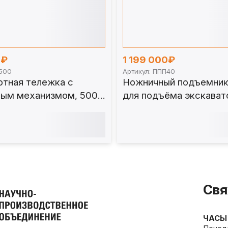
0₽
1 199 000₽
К500
Артикул: ППП40
ртная тележка с
Ножничный подъемни
ым механизмом, 500
для подъёма экскават
0
т
Свя
ЧАСЫ