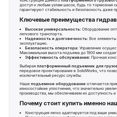
Конструкция данного
платформенного грузовог
доступ к любым узлам шасси, будь то тормозная 
гарантируют стабильность и безопасность даже п
Ключевые преимущества гидрав
Высокая универсальность:
Оборудование опти
легкового транспорта.
Надежность и долговечность:
Все элементы 
эксплуатацию.
Безопасность оператора:
Управление осущест
Максимальная высота подъема до 1900 мм создае
Эффективность обслуживания:
Прочная конс
Выбирая
платформенный подъемник для грузо
передовое проектирование в SolidWorks, что позв
исключительный ресурс службы.
Наше
подъемное оборудование
отличается при
износостойкие уплотнения, что значительно увел
производства, мы обеспечиваем их доступность и 
Почему стоит купить именно на
Конструкция легко адаптируется под ваши уник