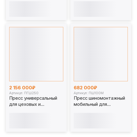
(портальный,
компактный) ПШ120ПК
2 156 000₽
682 000₽
Артикул: ПГШ250
Артикул: ПШ100М
Пресс универсальный
Пресс шиномонтажный
для цеховых и
мобильный для
шиномонтажных работ
цельнолитых шин
250 т. ПГШ250
погрузчика 100 т.
ПШ100М