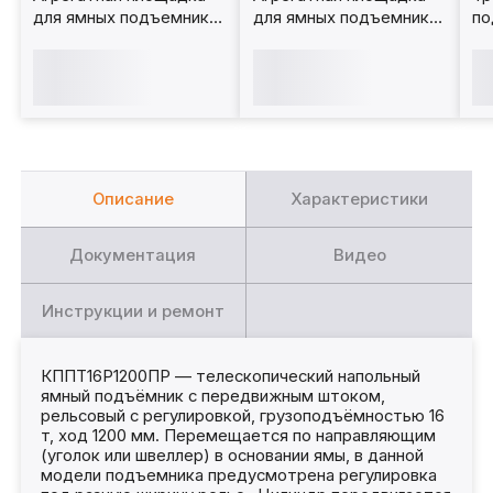
для ямных подъемников
для ямных подъемников
по
1 т. АП1000
1 т. АП1000-1
15
Описание
Характеристики
Документация
Видео
Инструкции и ремонт
КППТ16Р1200ПР — телескопический напольный
ямный подъёмник с передвижным штоком,
рельсовый с регулировкой, грузоподъёмностью 16
т, ход 1200 мм. Перемещается по направляющим
(уголок или швеллер) в основании ямы, в данной
модели подъемника предусмотрена регулировка