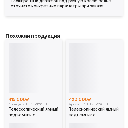
Расширенный диапазон под разную колею рельс.
Уточните конкретные параметры при заказе.
Похожая продукция
415 000₽
420 000₽
Артикул: КППТ16Р1200П
Артикул: КППТ20Р1200П
Телескопический ямный
Телескопический ямный
подъемник с
подъемник с
передвижным штоком
передвижным штоком
(рельсовый) 16 т 1200
(рельсовый) 20 т 1200